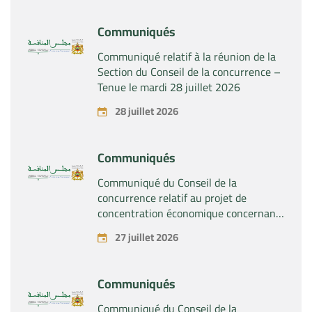
Communiqués
Communiqué relatif à la réunion de la
Section du Conseil de la concurrence –
Tenue le mardi 28 juillet 2026
28 juillet 2026
Communiqués
Communiqué du Conseil de la
concurrence relatif au projet de
concentration économique concernant
la prise du contrôle exclusif par la
27 juillet 2026
société « Substipharm SAS » des actifs
et droits relatifs aux produits
pharmaceutiques « Rilutek » et «
Communiqués
Sabril » détenus par la société « Sanofi
SA »
Communiqué du Conseil de la