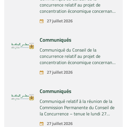
concurrence relatif au projet de
concentration économique concernant
la prise du contrôle exclusif par la
27 juillet 2026
société « Plastika Kritis SA » de la
société « Naturplas Industrial SARL »
Communiqués
Communiqué du Conseil de la
concurrence relatif au projet de
concentration économique concernant
la prise par la société « Fives SAS » du
27 juillet 2026
contrôle exclusif de la société « Aries
Industries SAS »
Communiqués
Communiqué relatif à la réunion de la
Commission Permanente du Conseil de
la Concurrence – tenue le lundi 27
juillet 2026
27 juillet 2026