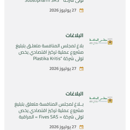
المراقبة الحصرية للأصول والحقوق
27 يوليوز 2026
المتعلقة بالمنتجين الصيدلانيين”
Rilutek ” و” Sabril” التابعين لشركة ”
Sanofi SA “
البلاغات
بلاغ لمجلس المنافسة متعلـق بتبليغ
مشروع عملية تركيز اقتصادي يخص
تولي شركة “Plastika Kritis
SA”المراقبة الحصرية لشركة
27 يوليوز 2026
“Naturplas Industrial SARL”
البلاغات
بــلاغ لمجلس المنافسة متعلق بتبليغ
مشروع عملية تركيز اقتصادي يخص
تولي شركة « Fives SAS » المراقبة
الحصرية لشركة « Aries Industries
27 يوليوز 2026
SAS »