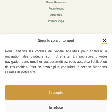
Press Releases
Recruitment
Activities
Partnerships
Gérer le consentement
Legal Content
Nous utilisons les cookies de Google Analytics pour analyser la
Privacy Policy
navigation des visiteurs sur notre site. En poursuivant votre
General Terms of Use
navigation sans modifier vos paramètres, vous acceptez l'utilisation
Legal notice
de ces cookies. Pour en savoir plus, consultez la section Mentions
Cookie Policy
Légales de notre site.
J’accepte
Useful Links
Contact Us
Je refuse
Missions and Responsibilities