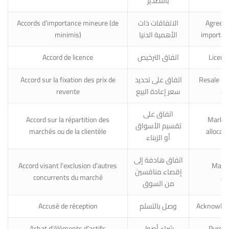
بالتصدير
Accords d’importance mineure (de
الاتفاقات ذات
Agreeme
minimis)
الأهمية الدنيا
importan
Accord de licence
اتفاق الترخيص
Licens
Accord sur la fixation des prix de
اتفاق على تحديد
Resale pr
revente
سعر إعادة البيع
ag
اتفاق على
Accord sur la répartition des
Market
تقسيم الأسواق
marchés ou de la clientèle
allocat
أو الزبناء
اتفاق هادفة إلى
Accord visant l’exclusion d’autres
Marke
إقصاء منافسين
concurrents du marché
Ag
من السوق
Accusé de réception
وصل بالتسلم
Acknowled
Achat d’éléments d’actifs
شراء أصول
Purcha