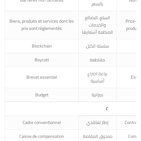
بالسعر
السلع، البضائع
Biens, produits et services dont les
Price-re
والخدمات
prix sont réglementés
product
المنظمة أسعارها
Blockchain
سلسلة الكتل
Bl
Boycott
مقاطعة
براءة اختراع
Brevet essentiel
Essen
أساسية
Budget
ميزانية
C
Cadre conventionnel
إطار تعاقدي
Contrac
Caisse de compensation
صندوق المقاصة
Compen