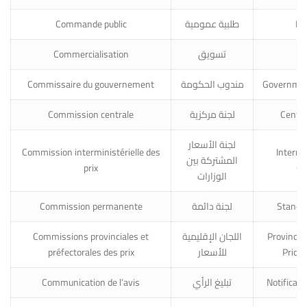
Commande public
طلبية عمومية
Pub
Commercialisation
تسويق
Ma
Commissaire du gouvernement
مندوب الحكومة
Governmen
Commission centrale
لجنة مركزية
Centr
لجنة الأسعار
Commission interministérielle des
Intermin
المشتركة بين
prix
Co
الوزارات
Commission permanente
لجنة دائمة
Standi
Commissions provinciales et
اللجان الإقليمية
Provincial
préfectorales des prix
للأسعار
Price
Communication de l’avis
تبليغ الرأي
Notificati