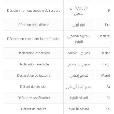
قرار غير قابل
Décision non susceptible de recours
Fina
للطعن
Décision préjudicielle
قرار أولي
Prelim
التصريح الختامي
Declaratio
Déclaration concluant la notification
للتبليغ
not
Déclaration d’intérêts
تصريح بالمصالح
Declarati
Déclaration inexacte
تصريح غير صحيح
Inaccura
Déclaration obligatoire
تصريح إجباري
Mandato
Défaut de décision
عدم اتخاذ أي قرار
Failu
Défaut de notification
انعدام التبليغ
Failu
Défaut de qualité
انعدام الأهلية
Lack 