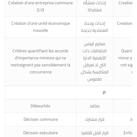
Création d’une entreprise commune
إحداث منشأة
Creation o
(J.V)
مشتركة
Création d’une unité économique
إحداث وحدة
Creation o
nouvelle
اقتصادية جديدة
معايير قياس
Critères quantifiant les accords
الاتفاقات ذات
Quantitat
d’importance mineure qui ne
الأهمية الدنيا
minor agr
restreignent pas sensiblement la
التي لا تعرقل
not signi
concurrence
المنافسة بشكل
co
ملموس
D
Débouchés
منافذ
Décision commune
قرار مشترك
Join
Décision exécutoire
قرار قابل للتنفيذ
Enforce