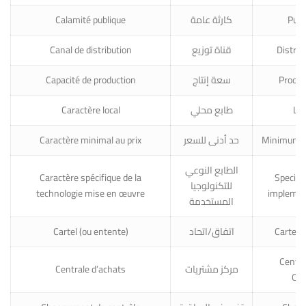
Calamité publique
كارثة عامة
Publ
Canal de distribution
قناة توزيع
Distrib
Capacité de production
سعة إنتاج
Produc
Caractère local
طابع محلي
Loc
Caractère minimal au prix
حد أدنى للسعر
Minimum p
الطابع النوعي
Caractère spécifique de la
Specific
للتكنولوجيا
technologie mise en œuvre
implemen
المستخدمة
Cartel (ou entente)
اتفاق/اتحاد
Cartel 
Centra
Centrale d’achats
مركز مشتريات
Org