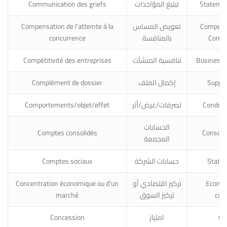
Communication des griefs
تبليغ المؤاخذات
Statemen
Compensation de l’atteinte à la
تعويض المساس
Compensa
concurrence
بالمنافسة
Compe
Compétitivité des entreprises
تنافسية المنشآت
Business 
Complément de dossier
إكمال الملف
Supple
Comportements/objet/effet
تصرفات/غرض/أثر
Conduct
الحسابات
Comptes consolidés
Consoli
المجمعة
Comptes sociaux
حسابات الشركة
Statut
Concentration économique ou d’un
تركيز اقتصادي أو
Econom
marché
تركيز السوق
con
Concession
امتياز
Co