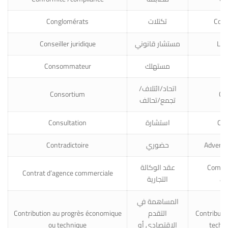
Conglomérats
تكتلات
Cong
Conseiller juridique
مستشار قانوني
Leg
Consommateur
مستهلك
C
اتحاد/ائتلاف/
Consortium
Co
تجمع/تحالف
Consultation
استشارة
Con
Contradictoire
حضوري
Adversa
عقد الوكالة
Commer
Contrat d’agence commerciale
التجارية
ag
المساهمة في
Contribution au progrès économique
التقدم
Contributi
ou technique
الاقتصادي أو
techni