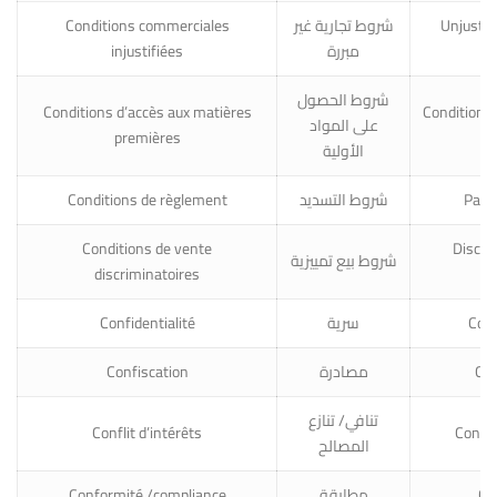
Conditions commerciales
شروط تجارية غير
Unjustif
injustifiées
مبررة
شروط الحصول
Conditions d’accès aux matières
Conditions 
على المواد
premières
m
الأولية
Conditions de règlement
شروط التسديد
Paym
Conditions de vente
Discri
شروط بيع تمييزية
discriminatoires
co
Confidentialité
سرية
Conf
Confiscation
مصادرة
Con
تنافي/ تنازع
Conflit d’intérêts
Conflic
المصالح
Conformité /compliance
مطابقة
Co