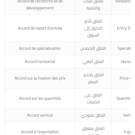
Accord de recherche et de
اتفاق البحث
Research 
développement
والتنمية
ag
اتفاق تأخير
Accord de report d’entrée
الدخول إلى
Entry Def
السوق
Accord de spécialisation
اتفاق التخصص
Specialis
Accord horizontal
اتفاق أفقي
Horizon
اتفاق بتحديد
Accord sur la fixation des prix
Price-fi
السعر
اتفاق على
Accord sur les quantités
Quantity-
الكميات
Accord vertical
اتفاق عمودي
Vertic
اتفاق متعلق
Accord à l’exportation
Expor