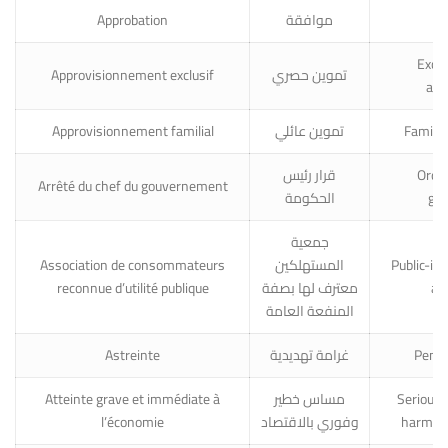
Approbation
موافقة
A
Exclu
Approvisionnement exclusif
تموين حصري
arr
Approvisionnement familial
تموين عائلي
Family
قرار رئيس
Order
Arrêté du chef du gouvernement
الحكومة
go
جمعية
Association de consommateurs
المستهلكين
Public-in
reconnue d’utilité publique
معترف لها بصفة
as
المنفعة العامة
Astreinte
غرامة تهديدية
Penal
Atteinte grave et immédiate à
مساس خطير
Serious
l’économie
وفوري بالاقتصاد
harm to