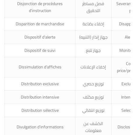
Disjonction de procédures
فصل مساطر
Severance 
d’instruction
التحقيق
pr
Disparition de marchandise
إخفاء بضاعة
Disappea
Dispositif d’alerte
جهاز إنذار (التنبيه)
Alert
Dispositif de suivi
جهاز تتبع
Monitor
Conc
Dissimulation d’affiches
إخفاء الإعلانات
price/pro
Distribution exclusive
توزيع حصري
Exclusiv
Distribution intensive
توزيع مكثف
Intensiv
Distribution sélective
توزيع انتقائي
Selectiv
الكشف عن
Divulgation d’informations
Disclosur
معلومات