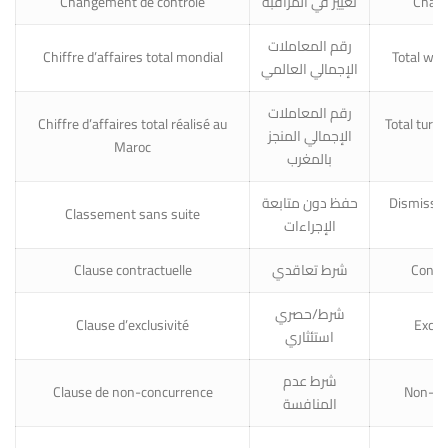
Changement de contrôle
تغيير في المراقبة
Chang
رقم المعاملات
Chiffre d’affaires total mondial
Total wor
الإجمالي العالمي
رقم المعاملات
Chiffre d’affaires total réalisé au
Total turn
الإجمالي المنجز
Maroc
M
بالمغرب
حفظ دون متابعة
Dismissal
Classement sans suite
الإجراءات
Clause contractuelle
شرط تعاقدي
Contra
شرط/حصري
Clause d’exclusivité
Exclus
استئثاري
شرط عدم
Clause de non-concurrence
Non-co
المنافسة