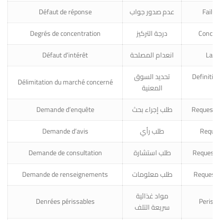
Défaut de réponse
عدم صدور جواب
Failur
Degrés de concentration
درجة التركيز
Concent
Défaut d’intérêt
انعدام المصلحة
Lack 
تحديد السوق
Definition
Délimitation du marché concerné
المعنية
Demande d’enquête
طلب إجراء بحث
Request f
Demande d’avis
طلب رأي
Reques
Demande de consultation
طلب استشارة
Request f
Demande de renseignements
طلب معلومات
Request 
مواد غذائية
Denrées périssables
Perisha
سريعة التلف