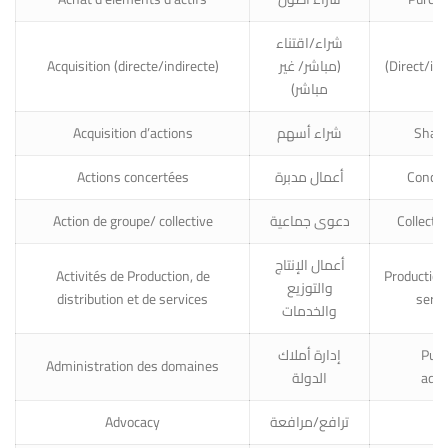
شراء/اقتناء
Acquisition (directe/indirecte)
(مباشر/ غير
(Direct/ind
مباشر)
Acquisition d’actions
شراء أسهم
Share
Actions concertées
أعمال مدبرة
Concer
Action de groupe/ collective
دعوى جماعية
Collectiv
أعمال الإنتاج
Activités de Production, de
Production,
والتوزيع
distribution et de services
servi
والخدمات
إدارة أملاك
Publ
Administration des domaines
الدولة
admi
Advocacy
ترافع/مرافعة
A