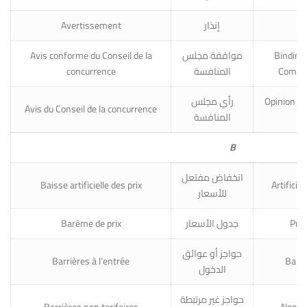
Avertissement
إنذار
W
Avis conforme du Conseil de la
موافقة مجلس
Binding 
concurrence
المنافسة
Compet
رأي مجلس
Opinion of
Avis du Conseil de la concurrence
المنافسة
B
انخفاض مفتعل
Baisse artificielle des prix
Artificia
للأسعار
Barème de prix
جدول الأسعار
Pric
حواجز أو عوائق
Barrières à l’entrée
Barri
الدخول
حواجز غير مرتبطة
Barrières non tarifaires
Non-ta