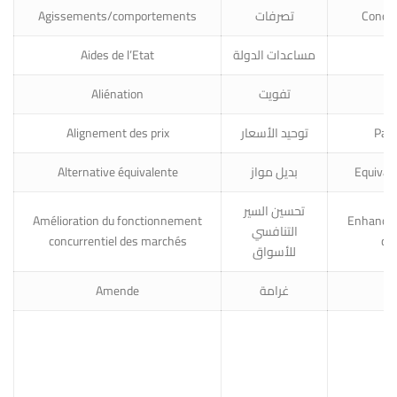
Agissements/comportements
تصرفات
Conduc
Aides de l’Etat
مساعدات الدولة
S
Aliénation
تفويت
Al
Alignement des prix
توحيد الأسعار
Para
Alternative équivalente
بديل مواز
Equivale
تحسين السير
Amélioration du fonctionnement
Enhancem
التنافسي
concurrentiel des marchés
co
للأسواق
Amende
غرامة