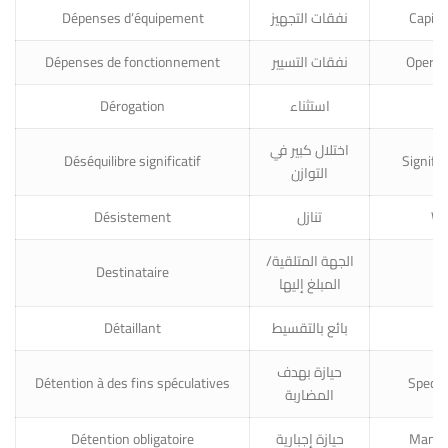
Dépenses d’équipement
نفقات التجهيز
Capita
Dépenses de fonctionnement
نفقات التسيير
Operat
Dérogation
استثناء
De
اختلال كبير في
Déséquilibre significatif
Signifi
التوازن
Désistement
تنازل
Wi
الجهة المتلقية/
Destinataire
Ad
المبلغ إليها
Détaillant
بائع بالتقسيط
R
حيازة بهدف
Détention à des fins spéculatives
Specul
المضاربة
Détention obligatoire
حيازة إجبارية
Manda