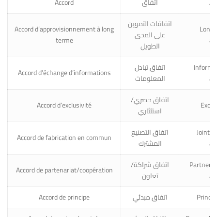
Accord
اتفاق
Ag
اتفاقات التموين
Accord d’approvisionnement à long
Long-
على المدى
terme
ag
الطويل
اتفاق تبادل
Informa
Accord d’échange d’informations
المعلومات
ag
اتفاق حصري/
Accord d’exclusivité
Exclus
استئثاري
اتفاق التصنيع
Joint 
Accord de fabrication en commun
المشترك
ag
اتفاق شراكة/
Partners
Accord de partenariat/coopération
تعاون
ag
Accord de principe
اتفاق مبدئي
Princi