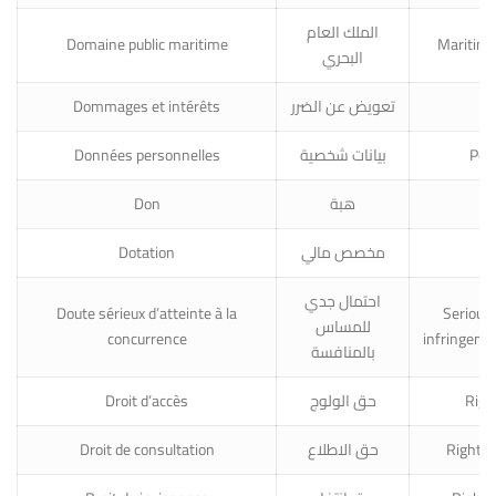
الملك العام
Domaine public maritime
Maritime
البحري
Dommages et intérêts
تعويض عن الضرر
D
Données personnelles
بيانات شخصية
Per
Don
هبة
D
Dotation
مخصص مالي
Al
احتمال جدي
Doute sérieux d’atteinte à la
Serious 
للمساس
concurrence
infringeme
بالمنافسة
Droit d’accès
حق الولوج
Righ
Droit de consultation
حق الاطلاع
Right o