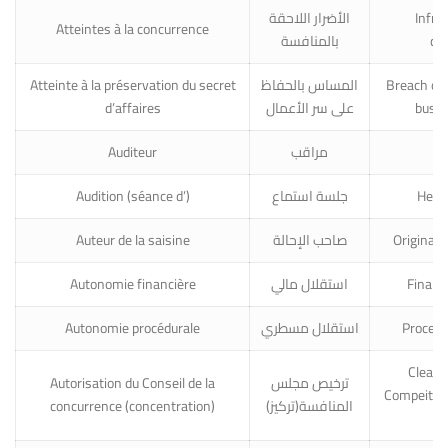
الأضرار اللاحقة
Infri
Atteintes à la concurrence
بالمنافسة
co
Atteinte à la préservation du secret
المساس بالحفاظ
Breach of 
d’affaires
على سر الأعمال
busin
Auditeur
مراقب
Audition (séance d’)
جلسة استماع
Hear
Auteur de la saisine
صاحب الإحالة
Originator
Autonomie financière
استقلال مالي
Financ
Autonomie procédurale
استقلال مسطري
Proced
Cleara
Autorisation du Conseil de la
ترخيص مجلس
Compeition
concurrence (concentration)
المنافسة(تركيز)
c