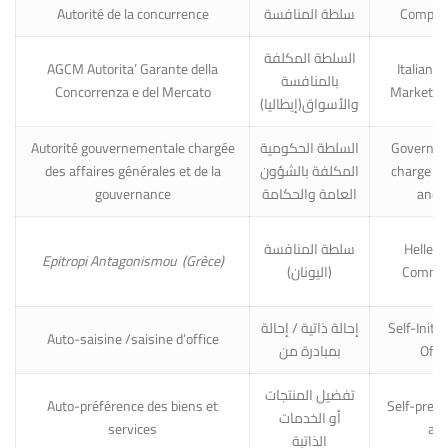
Autorité de la concurrence
سلطة المنافسة
Competi
السلطة المكلفة
AGCM Autorita’ Garante della
Italian 
بالمنافسة
Concorrenza e del Mercato
Market A
والأسواق(إيطاليا)
Autorité gouvernementale chargée
السلطة الحكومية
Governme
des affaires générales et de la
المكلفة بالشؤون
charge of
gouvernance
العامة والحكامة
and 
سلطة المنافسة
Helleni
Epitropi Antagonismou (Grèce)
(اليونان)
Commiss
إحالة ذاتية / إحالة
Self-Initi
Auto-saisine /saisine d’office
بمبادرة من
Offic
تفضيل المنتجات
Auto-préférence des biens et
Self-prefe
أو الخدمات
services
and
الذاتية