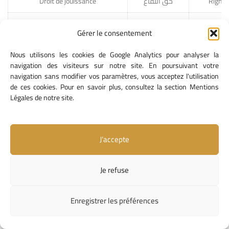
Droit de jouissance
حق انتفاع
Right 
Droit de la défense
حق الدفاع
Right
Gérer le consentement
حق الملكية
Droit de la propriété intellectuelle
Intellectu
Nous utilisons les cookies de Google Analytics pour analyser la
الفكرية
navigation des visiteurs sur notre site. En poursuivant votre
navigation sans modifier vos paramètres, vous acceptez l'utilisation
Droit de privilège
حق امتياز
prefer
de ces cookies. Pour en savoir plus, consultez la section Mentions
Légales de notre site.
حق إبرام
Droit de transiger
Righ
المصالحة
حق حصري/
J’accepte
Droit exclusif
Excl
استئثاري
Je refuse
إغراق السوق
Dumping
D
بالبضائع
Enregistrer les préférences
Duopole
احتكار ثنائي
D
E