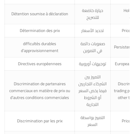
حيازة خاضعة
Holdin
Détention soumise à déclaration
للتصريح
de
Détermination des prix
تحديد الأسعار
Price 
difficultés durables
صعوبات دائمة
Persistent s
d’approvisionnement
في التموين
Directives européennees
توجيهات أوروبية
European (
التمييز بين
Discrimination de partenaires
الشركاء التجاريين
Discrimi
commerciaux en matière de prix ou
فيما يخص السعر
trading part
d’autres conditions commerciales
أو الشروط
other tra
التجارية
التمييز بواسطة
Discrimination par les prix
Price d
السعر