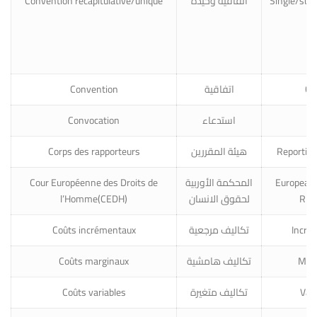
Convention récapitulative/unique
اتفاقية وحيدة
Single/su
Convention
اتفاقية
Co
Convocation
استدعاء
S
Corps des rapporteurs
هيئة المقررين
Reporting
Cour Européenne des Droits de
المحكمة الأوربية
European 
l’Homme(CEDH)
لحقوق الانسان
Rig
Coûts incrémentaux
تكاليف مرجعية
Incre
Coûts marginaux
تكاليف هامشية
Marg
Coûts variables
تكاليف متغيرة
Vari