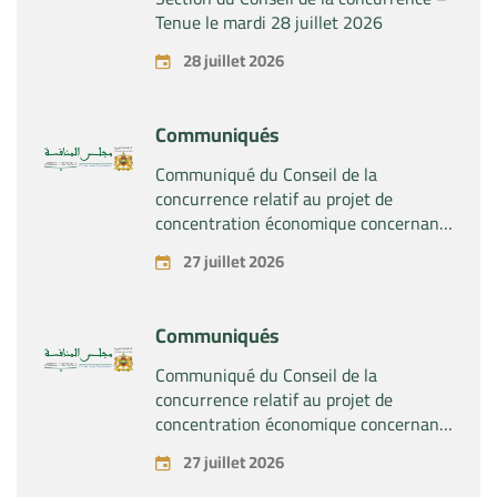
Tenue le mardi 28 juillet 2026
28 juillet 2026
Communiqués
Communiqué du Conseil de la
concurrence relatif au projet de
concentration économique concernant
la prise du contrôle exclusif par la
27 juillet 2026
société « Substipharm SAS » des actifs
et droits relatifs aux produits
pharmaceutiques « Rilutek » et «
Communiqués
Sabril » détenus par la société « Sanofi
SA »
Communiqué du Conseil de la
concurrence relatif au projet de
concentration économique concernant
la prise du contrôle exclusif par la
27 juillet 2026
société « Plastika Kritis SA » de la
société « Naturplas Industrial SARL »