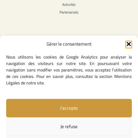
Activités
Partenariats
Contenu légale
Gérer le consentement
Politique de confidentialité
Nous utilisons les cookies de Google Analytics pour analyser la
CGU
navigation des visiteurs sur notre site. En poursuivant votre
Mentions légales
navigation sans modifier vos paramètres, vous acceptez l'utilisation
Politique des cookies
de ces cookies. Pour en savoir plus, consultez la section Mentions
Légales de notre site.
Lien utiles
J’accepte
Contact
Missions & attributions
Je refuse
Textes Fondateurs
Liens institutionnels