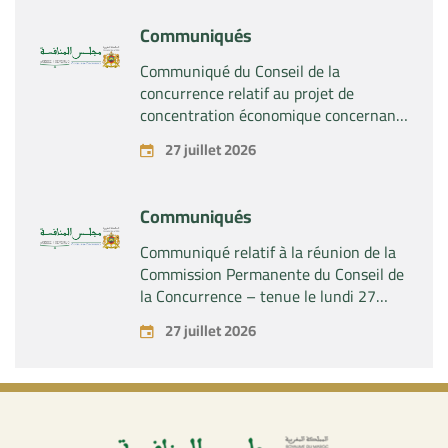
Communiqués
Communiqué du Conseil de la
concurrence relatif au projet de
concentration économique concernant
la prise par la société « Fives SAS » du
27 juillet 2026
contrôle exclusif de la société « Aries
Industries SAS »
Communiqués
Communiqué relatif à la réunion de la
Commission Permanente du Conseil de
la Concurrence – tenue le lundi 27
juillet 2026
27 juillet 2026