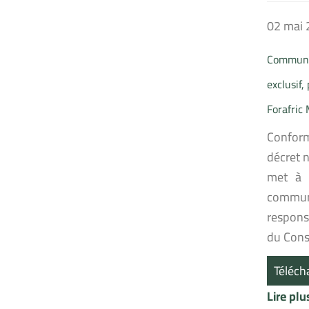
02 mai
Communiq
exclusif
Forafric 
Conformé
décret n
met à l
communi
respons
du Conse
Téléch
Lire pl