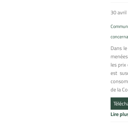
30 avri
Communiq
concerna
Dans le
menées 
les pri
est sus
consomm
de la Co
Téléch
Lire pl