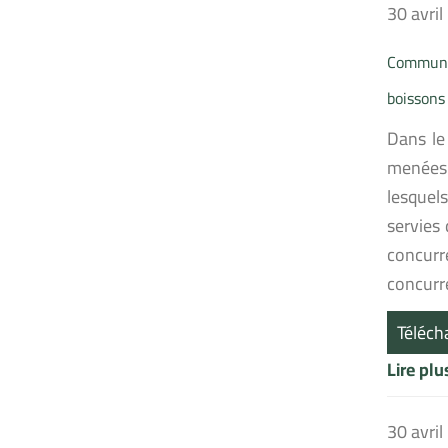
30 avri
Communiq
boissons 
Dans le
menées 
lesquel
servies 
concurr
concurre
Téléch
Lire pl
30 avri