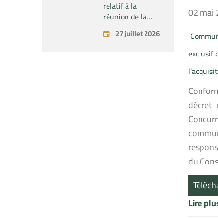
SAS » du
relatif à la
02 mai
contrôle exclusif
réunion de la
de la société «
Commission
27 juillet 2026
Aries Industries
Communiq
Permanente du
SAS »
Conseil de la
exclusif 
Concurrence –
tenue le lundi 27
l’acquisi
juillet 2026
Conformé
décret 
Concurr
communi
respons
du Conse
Téléch
Lire pl