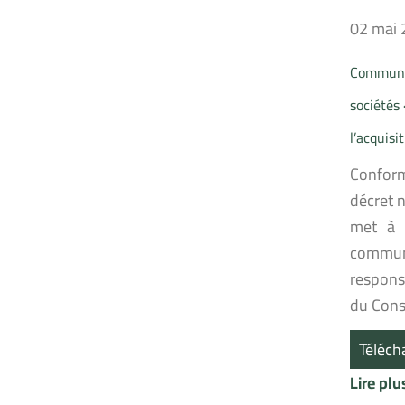
02 mai
Communiq
sociétés
l’acquisi
Conformé
décret n
met à l
communi
respons
du Conse
Téléch
Lire pl