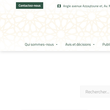
Contactez-nous
Angle avenue Azzaytoune et, Av. 
Qui sommes-nous
Avis et décisions
Publ