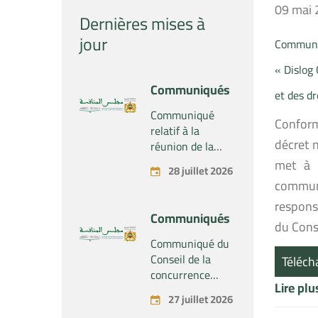
09 mai
Dernières mises à
jour
Communiq
« Dislog 
Communiqués
et des dr
Communiqué
Conformé
relatif à la
décret 
réunion de la
Section du
met à l
28 juillet 2026
Conseil de la
communi
concurrence –
respons
Tenue le mardi
Communiqués
28 juillet 2026
du Conse
Communiqué du
Conseil de la
Téléch
concurrence
Lire pl
relatif au projet
27 juillet 2026
de concentration