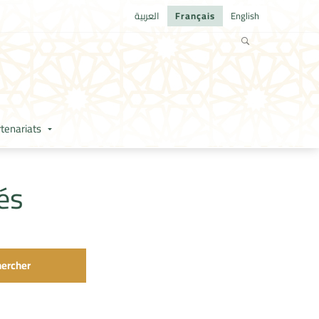
العربية
Français
English
tenariats
és