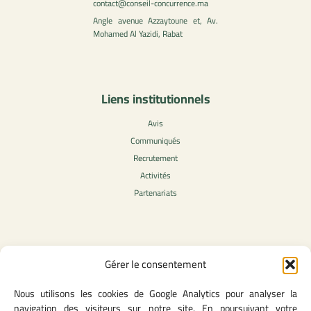
contact@conseil-concurrence.ma
Angle avenue Azzaytoune et, Av.
Mohamed Al Yazidi, Rabat
Liens institutionnels
Avis
Communiqués
Recrutement
Activités
Partenariats
Contenu légale
Gérer le consentement
Politique de confidentialité
Nous utilisons les cookies de Google Analytics pour analyser la
CGU
navigation des visiteurs sur notre site. En poursuivant votre