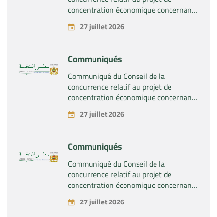
concentration économique concernant
la prise du contrôle exclusif par la
27 juillet 2026
société « Substipharm SAS » des actifs
et droits relatifs aux produits
pharmaceutiques « Rilutek » et «
Communiqués
Sabril » détenus par la société « Sanofi
SA »
Communiqué du Conseil de la
concurrence relatif au projet de
concentration économique concernant
la prise du contrôle exclusif par la
27 juillet 2026
société « Plastika Kritis SA » de la
société « Naturplas Industrial SARL »
Communiqués
Communiqué du Conseil de la
concurrence relatif au projet de
concentration économique concernant
la prise par la société « Fives SAS » du
27 juillet 2026
contrôle exclusif de la société « Aries
Industries SAS »