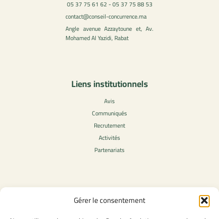
05 37 75 61 62 - 05 37 75 88 53
contact@conseil-concurrence.ma
Angle avenue Azzaytoune et, Av.
Mohamed Al Yazidi, Rabat
Liens institutionnels
Avis
Communiqués
Recrutement
Activités
Partenariats
Contenu légale
Gérer le consentement
Politique de confidentialité