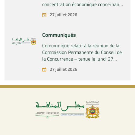
concentration économique concernant
la prise par la société « Fives SAS » du
27 juillet 2026
contrôle exclusif de la société « Aries
Industries SAS »
Communiqués
Communiqué relatif à la réunion de la
Commission Permanente du Conseil de
la Concurrence – tenue le lundi 27
juillet 2026
27 juillet 2026