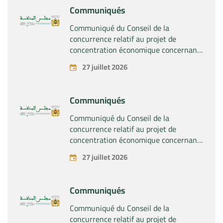
Communiqués
Communiqué du Conseil de la
concurrence relatif au projet de
concentration économique concernant
la prise du contrôle exclusif par la
27 juillet 2026
société « Substipharm SAS » des actifs
et droits relatifs aux produits
pharmaceutiques « Rilutek » et «
Communiqués
Sabril » détenus par la société « Sanofi
SA »
Communiqué du Conseil de la
concurrence relatif au projet de
concentration économique concernant
la prise du contrôle exclusif par la
27 juillet 2026
société « Plastika Kritis SA » de la
société « Naturplas Industrial SARL »
Communiqués
Communiqué du Conseil de la
concurrence relatif au projet de