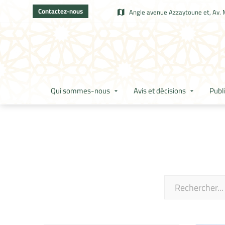
Contactez-nous
Angle avenue Azzaytoune et, Av. 
Qui sommes-nous
Avis et décisions
Publ