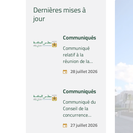
Dernières mises à
jour
Communiqués
Communiqué
relatif à la
réunion de la
Section du
28 juillet 2026
Conseil de la
concurrence –
Tenue le mardi
Communiqués
28 juillet 2026
Communiqué du
Conseil de la
concurrence
relatif au projet
27 juillet 2026
de concentration