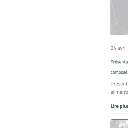
24 avri
Présentat
composé
Présent
aliment
Lire pl