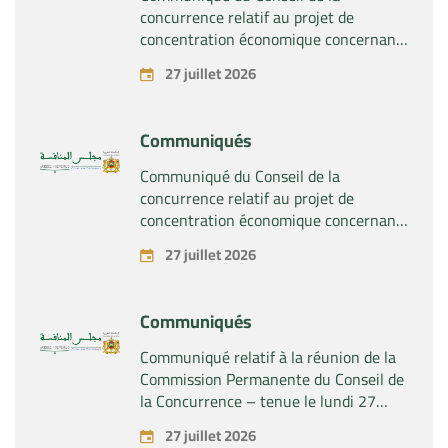
concurrence relatif au projet de
concentration économique concernant
la prise du contrôle exclusif par la
27 juillet 2026
société « Plastika Kritis SA » de la
société « Naturplas Industrial SARL »
Communiqués
Communiqué du Conseil de la
concurrence relatif au projet de
concentration économique concernant
la prise par la société « Fives SAS » du
27 juillet 2026
contrôle exclusif de la société « Aries
Industries SAS »
Communiqués
Communiqué relatif à la réunion de la
Commission Permanente du Conseil de
la Concurrence – tenue le lundi 27
juillet 2026
27 juillet 2026