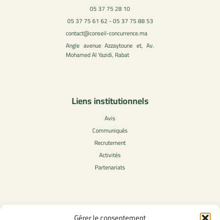
05 37 75 28 10
05 37 75 61 62 - 05 37 75 88 53
contact@conseil-concurrence.ma
Angle avenue Azzaytoune et, Av.
Mohamed Al Yazidi, Rabat
Liens institutionnels
Avis
Communiqués
Recrutement
Activités
Partenariats
Contenu légale
Gérer le consentement