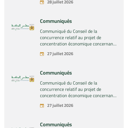
28 juillet 2026
Communiqués
Communiqué du Conseil de la
concurrence relatif au projet de
concentration économique concernant
la prise du contrôle exclusif par la
27 juillet 2026
société « Substipharm SAS » des actifs
et droits relatifs aux produits
pharmaceutiques « Rilutek » et «
Communiqués
Sabril » détenus par la société « Sanofi
SA »
Communiqué du Conseil de la
concurrence relatif au projet de
concentration économique concernant
la prise du contrôle exclusif par la
27 juillet 2026
société « Plastika Kritis SA » de la
société « Naturplas Industrial SARL »
Communiqués