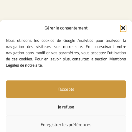
Contenu légale
Gérer le consentement
Politique de confidentialité
Nous utilisons les cookies de Google Analytics pour analyser la
CGU
navigation des visiteurs sur notre site. En poursuivant votre
Mentions légales
navigation sans modifier vos paramètres, vous acceptez l'utilisation
Politique des cookies
de ces cookies. Pour en savoir plus, consultez la section Mentions
Légales de notre site.
Lien utiles
J’accepte
Contact
Missions & attributions
Je refuse
Textes Fondateurs
Liens institutionnels
Enregistrer les préférences