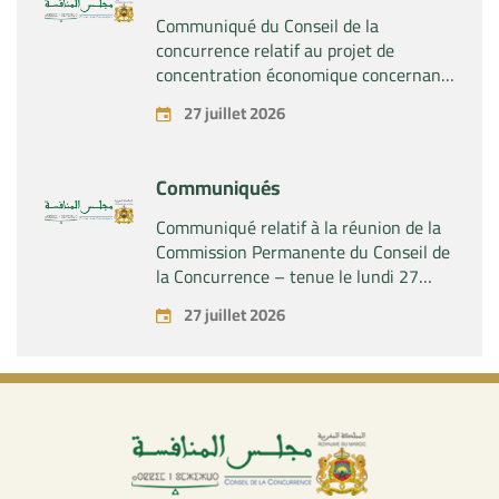
Communiqué du Conseil de la
concurrence relatif au projet de
concentration économique concernant
la prise par la société « Fives SAS » du
27 juillet 2026
contrôle exclusif de la société « Aries
Industries SAS »
Communiqués
Communiqué relatif à la réunion de la
Commission Permanente du Conseil de
la Concurrence – tenue le lundi 27
juillet 2026
27 juillet 2026