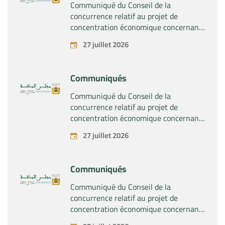
Communiqué du Conseil de la
concurrence relatif au projet de
concentration économique concernant
la prise du contrôle exclusif par la
27 juillet 2026
société « Substipharm SAS » des actifs
et droits relatifs aux produits
pharmaceutiques « Rilutek » et «
Communiqués
Sabril » détenus par la société « Sanofi
SA »
Communiqué du Conseil de la
concurrence relatif au projet de
concentration économique concernant
la prise du contrôle exclusif par la
27 juillet 2026
société « Plastika Kritis SA » de la
société « Naturplas Industrial SARL »
Communiqués
Communiqué du Conseil de la
concurrence relatif au projet de
concentration économique concernant
la prise par la société « Fives SAS » du