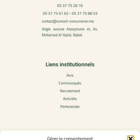
05 37 75 28 10
05 37 75 61 62 - 05 37 75 88 53
contact@conseil-concurrence.ma
Angle avenue Azzaytoune et, Av.
Mohamed Al Yazidi, Rabat
Liens institutionnels
Avis
Communiqués
Recrutement
Activités
Partenariats
Contenu légale
Gérer le consentement