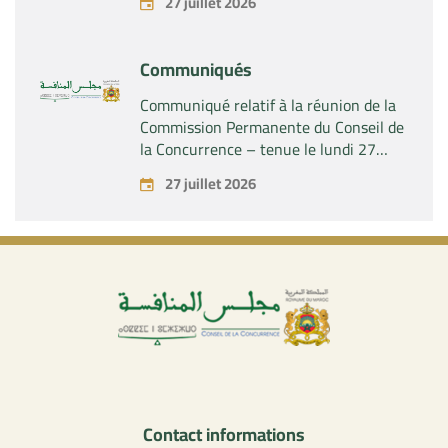
27 juillet 2026
contrôle exclusif de la société « Aries
Industries SAS »
Communiqués
Communiqué relatif à la réunion de la
Commission Permanente du Conseil de
la Concurrence – tenue le lundi 27
juillet 2026
27 juillet 2026
Contact informations