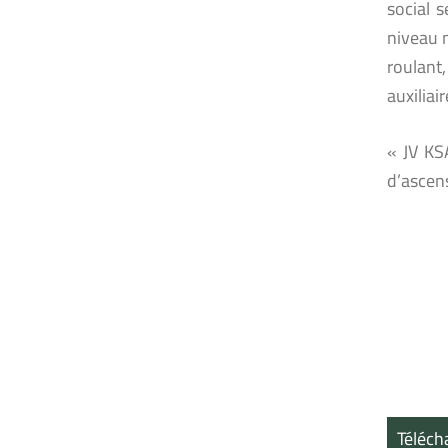
social 
niveau m
roulant
auxiliai
« JV KS
d’ascen
Téléch