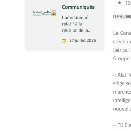
10
concernant la
Communiqués
prise par la
société « Fives
RESUME
Communiqué
SAS » du
relatif à la
contrôle exclusif
réunion de la
Le Cons
de la société «
Commission
27 juillet 2026
créatio
Aries Industries
Permanente du
SAS »
Conseil de la
Ibérica
Concurrence –
Groupe 
tenue le lundi 27
juillet 2026
« Alat 
siège so
marchés
intellig
nouvelle
« TK Ele