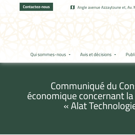
Contactez-nous
Angle avenue Azzaytoune et, Av. 
Qui sommes-nous
Avis et décisions
Publ
Communiqué du Consei
économique concernant la c
« Alat Technologi