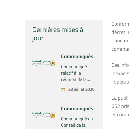
Conformé
Dernières mises à
décret 
jour
Concurr
communi
Communiqués
Ces info
Communiqué
relatif à la
inexact
réunion de la
l’opérat
Section du
28 juillet 2026
Conseil de la
La publ
concurrence –
Tenue le mardi
652 pris
Communiqués
28 juillet 2026
et comp
Communiqué du
Conseil de la