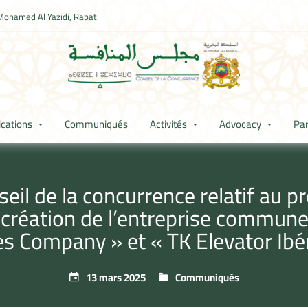
Mohamed Al Yazidi, Rabat.
ications
Communiqués
Activités
Advocacy
Par
l de la concurrence relatif au pr
réation de l’entreprise commune 
es Company » et « TK Elevator Ibé
13 mars 2025
Communiqués