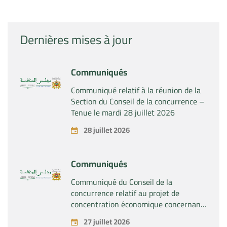
Dernières mises à jour
Communiqués
Communiqué relatif à la réunion de la
Section du Conseil de la concurrence –
Tenue le mardi 28 juillet 2026
28 juillet 2026
Communiqués
Communiqué du Conseil de la
concurrence relatif au projet de
concentration économique concernant
la prise du contrôle exclusif par la
27 juillet 2026
société « Substipharm SAS » des actifs