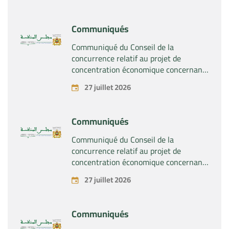
et droits relatifs aux produits
pharmaceutiques « Rilutek » et «
Communiqués
Sabril » détenus par la société « Sanofi
SA »
Communiqué du Conseil de la
concurrence relatif au projet de
concentration économique concernant
la prise du contrôle exclusif par la
27 juillet 2026
société « Plastika Kritis SA » de la
société « Naturplas Industrial SARL »
Communiqués
Communiqué du Conseil de la
concurrence relatif au projet de
concentration économique concernant
la prise par la société « Fives SAS » du
27 juillet 2026
contrôle exclusif de la société « Aries
Industries SAS »
Communiqués