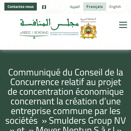
Contactez-nous
العربية
Français
English
Communiqué du Conseil de la
Concurrence relatif au projet
de concentration économique
concernant la création d’une
entreprise commune par les
sociétés » Smulders Group NV
» et » Meyer Neptun S.à.r.l ».