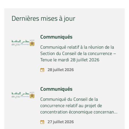
Dernières mises à jour
Communiqués
Communiqué relatif à la réunion de la
Section du Conseil de la concurrence –
Tenue le mardi 28 juillet 2026
28 juillet 2026
Communiqués
Communiqué du Conseil de la
concurrence relatif au projet de
concentration économique concernant
la prise du contrôle exclusif par la
27 juillet 2026
société « Substipharm SAS » des actifs