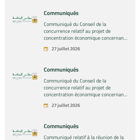
et droits relatifs aux produits
pharmaceutiques « Rilutek » et «
Communiqués
Sabril » détenus par la société « Sanofi
SA »
Communiqué du Conseil de la
concurrence relatif au projet de
concentration économique concernant
la prise du contrôle exclusif par la
27 juillet 2026
société « Plastika Kritis SA » de la
société « Naturplas Industrial SARL »
Communiqués
Communiqué du Conseil de la
concurrence relatif au projet de
concentration économique concernant
la prise par la société « Fives SAS » du
27 juillet 2026
contrôle exclusif de la société « Aries
Industries SAS »
Communiqués
Communiqué relatif à la réunion de la