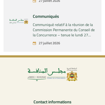
27 juillet 2026
contrôle exclusif de la société « Aries
Industries SAS »
Communiqués
Communiqué relatif à la réunion de la
Commission Permanente du Conseil de
la Concurrence – tenue le lundi 27
juillet 2026
27 juillet 2026
Contact informations