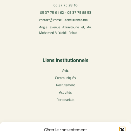
05 37 75 28 10
05 37 75 61 62 - 05 37 75 88 53
contact@conseil-concurrence.ma
Angle avenue Azzaytoune et, Av.
Mohamed Al Yazidi, Rabat
Liens institutionnels
Avis
Communiqués
Recrutement
Activités
Partenariats
Contenu légale
Gérer le consentement