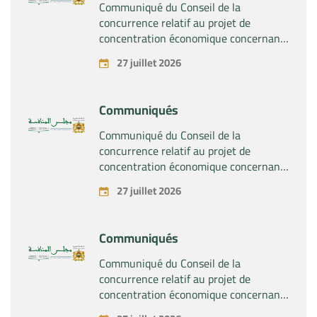
Communiqué du Conseil de la
concurrence relatif au projet de
concentration économique concernant
la prise du contrôle exclusif par la
27 juillet 2026
société « Substipharm SAS » des actifs
et droits relatifs aux produits
pharmaceutiques « Rilutek » et «
Communiqués
Sabril » détenus par la société « Sanofi
SA »
Communiqué du Conseil de la
concurrence relatif au projet de
concentration économique concernant
la prise du contrôle exclusif par la
27 juillet 2026
société « Plastika Kritis SA » de la
société « Naturplas Industrial SARL »
Communiqués
Communiqué du Conseil de la
concurrence relatif au projet de
concentration économique concernant
la prise par la société « Fives SAS » du