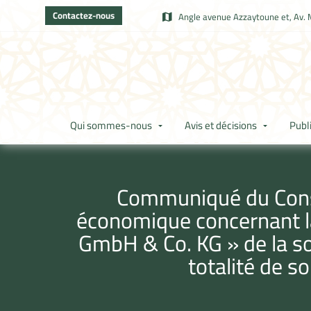
Contactez-nous
Angle avenue Azzaytoune et, Av. 
Qui sommes-nous
Avis et décisions
Publ
Communiqué du Consei
économique concernant la
GmbH & Co. KG » de la so
totalité de so