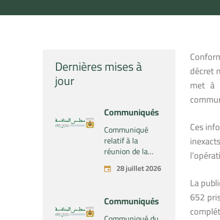
Conformé
Dernières mises à
décret 
jour
met à l
communi
Communiqués
Ces info
Communiqué
relatif à la
inexact
réunion de la
l’opérat
Section du
28 juillet 2026
Conseil de la
La publ
concurrence –
Tenue le mardi
652 pris
Communiqués
28 juillet 2026
complét
Communiqué du