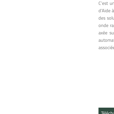
C’est u
d’Aide 
des sol
onde ra
axée su
automat
associée
Téléch