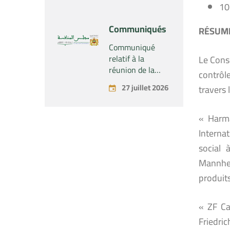
10
Industrial SARL »
économique
concernant la
Communiqués
RÉSUMÉ
prise par la
société « Fives
Communiqué
SAS » du
relatif à la
Le Cons
contrôle exclusif
réunion de la
contrôl
de la société «
Commission
27 juillet 2026
travers 
Aries Industries
Permanente du
SAS »
Conseil de la
Concurrence –
« Harm
tenue le lundi 27
Internat
juillet 2026
social 
Mannhei
produit
« ZF C
Friedri