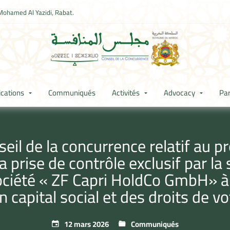
Mohamed Al Yazidi, Rabat.
ications
Communiqués
Activités
Advocacy
Par
l de la concurrence relatif au pr
 prise de contrôle exclusif par la
ciété « ZF Capri HoldCo GmbH» à tr
n capital social et des droits de v
12 mars 2026
Communiqués