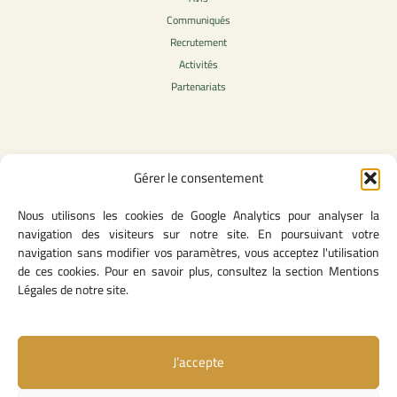
Communiqués
Recrutement
Activités
Partenariats
Contenu légale
Gérer le consentement
Politique de confidentialité
Nous utilisons les cookies de Google Analytics pour analyser la
CGU
navigation des visiteurs sur notre site. En poursuivant votre
Mentions légales
navigation sans modifier vos paramètres, vous acceptez l'utilisation
Politique des cookies
de ces cookies. Pour en savoir plus, consultez la section Mentions
Légales de notre site.
Lien utiles
J’accepte
Contact
Missions & attributions