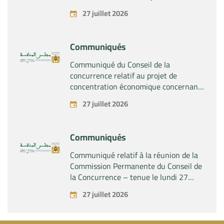
la prise du contrôle exclusif par la
27 juillet 2026
société « Plastika Kritis SA » de la
société « Naturplas Industrial SARL »
Communiqués
Communiqué du Conseil de la
concurrence relatif au projet de
concentration économique concernant
la prise par la société « Fives SAS » du
27 juillet 2026
contrôle exclusif de la société « Aries
Industries SAS »
Communiqués
Communiqué relatif à la réunion de la
Commission Permanente du Conseil de
la Concurrence – tenue le lundi 27
juillet 2026
27 juillet 2026