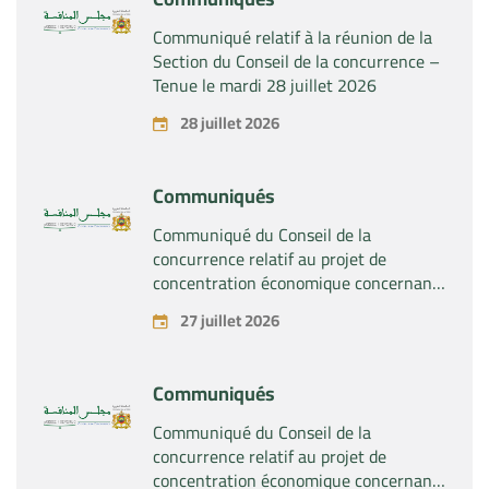
Communiqué relatif à la réunion de la
Section du Conseil de la concurrence –
Tenue le mardi 28 juillet 2026
28 juillet 2026
Communiqués
Communiqué du Conseil de la
concurrence relatif au projet de
concentration économique concernant
la prise du contrôle exclusif par la
27 juillet 2026
société « Substipharm SAS » des actifs
et droits relatifs aux produits
pharmaceutiques « Rilutek » et «
Communiqués
Sabril » détenus par la société « Sanofi
SA »
Communiqué du Conseil de la
concurrence relatif au projet de
concentration économique concernant