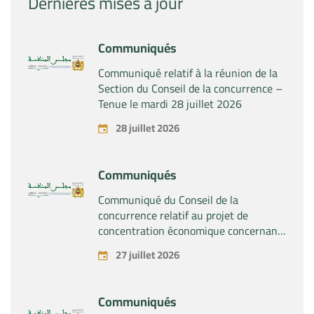
Dernières mises à jour
Communiqués
Communiqué relatif à la réunion de la
Section du Conseil de la concurrence –
Tenue le mardi 28 juillet 2026
28 juillet 2026
Communiqués
Communiqué du Conseil de la
concurrence relatif au projet de
concentration économique concernant
la prise du contrôle exclusif par la
27 juillet 2026
société « Substipharm SAS » des actifs
et droits relatifs aux produits
pharmaceutiques « Rilutek » et «
Communiqués
Sabril » détenus par la société « Sanofi