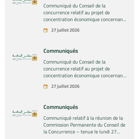
SA »
Communiqué du Conseil de la
concurrence relatif au projet de
concentration économique concernant
la prise du contrôle exclusif par la
27 juillet 2026
société « Plastika Kritis SA » de la
société « Naturplas Industrial SARL »
Communiqués
Communiqué du Conseil de la
concurrence relatif au projet de
concentration économique concernant
la prise par la société « Fives SAS » du
27 juillet 2026
contrôle exclusif de la société « Aries
Industries SAS »
Communiqués
Communiqué relatif à la réunion de la
Commission Permanente du Conseil de
la Concurrence – tenue le lundi 27
juillet 2026