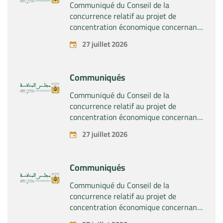
Communiqué du Conseil de la
concurrence relatif au projet de
concentration économique concernant
la prise du contrôle exclusif par la
27 juillet 2026
société « Substipharm SAS » des actifs
et droits relatifs aux produits
pharmaceutiques « Rilutek » et «
Communiqués
Sabril » détenus par la société « Sanofi
SA »
Communiqué du Conseil de la
concurrence relatif au projet de
concentration économique concernant
la prise du contrôle exclusif par la
27 juillet 2026
société « Plastika Kritis SA » de la
société « Naturplas Industrial SARL »
Communiqués
Communiqué du Conseil de la
concurrence relatif au projet de
concentration économique concernant
la prise par la société « Fives SAS » du