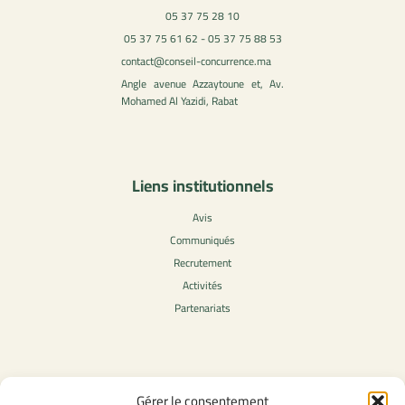
05 37 75 28 10
05 37 75 61 62 - 05 37 75 88 53
contact@conseil-concurrence.ma
Angle avenue Azzaytoune et, Av.
Mohamed Al Yazidi, Rabat
Liens institutionnels
Avis
Communiqués
Recrutement
Activités
Partenariats
Contenu légale
Gérer le consentement