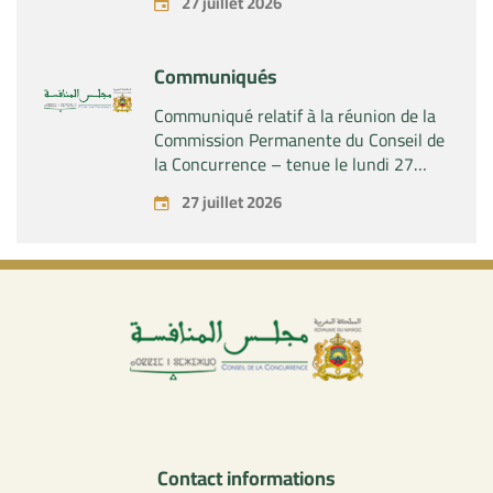
27 juillet 2026
contrôle exclusif de la société « Aries
Industries SAS »
Communiqués
Communiqué relatif à la réunion de la
Commission Permanente du Conseil de
la Concurrence – tenue le lundi 27
juillet 2026
27 juillet 2026
Contact informations