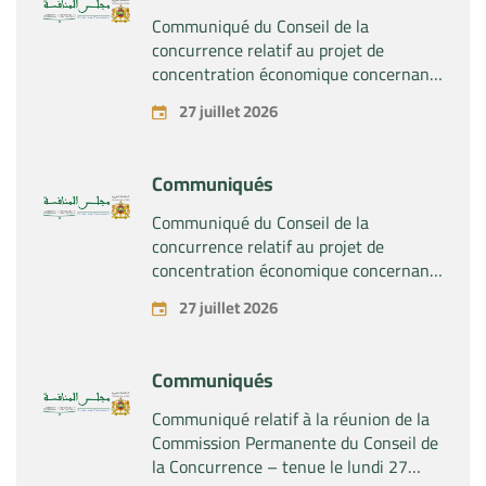
SA »
Communiqué du Conseil de la
concurrence relatif au projet de
concentration économique concernant
la prise du contrôle exclusif par la
27 juillet 2026
société « Plastika Kritis SA » de la
société « Naturplas Industrial SARL »
Communiqués
Communiqué du Conseil de la
concurrence relatif au projet de
concentration économique concernant
la prise par la société « Fives SAS » du
27 juillet 2026
contrôle exclusif de la société « Aries
Industries SAS »
Communiqués
Communiqué relatif à la réunion de la
Commission Permanente du Conseil de
la Concurrence – tenue le lundi 27