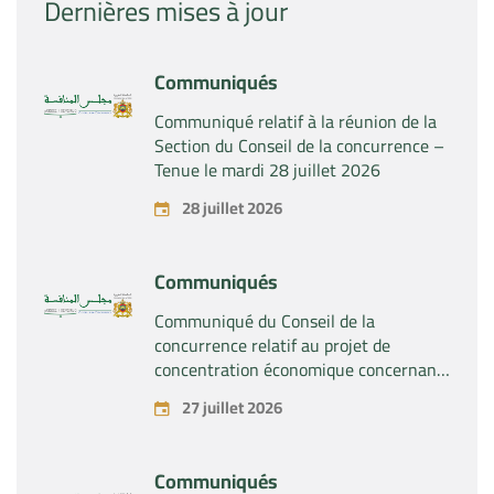
Dernières mises à jour
Communiqués
Communiqué relatif à la réunion de la
Section du Conseil de la concurrence –
Tenue le mardi 28 juillet 2026
28 juillet 2026
Communiqués
Communiqué du Conseil de la
concurrence relatif au projet de
concentration économique concernant
la prise du contrôle exclusif par la
27 juillet 2026
société « Substipharm SAS » des actifs
et droits relatifs aux produits
pharmaceutiques « Rilutek » et «
Communiqués
Sabril » détenus par la société « Sanofi