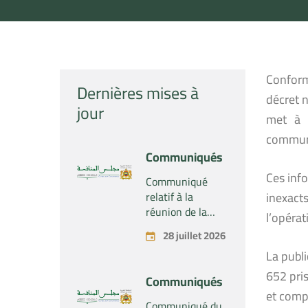
Conformé
Dernières mises à
décret n
jour
met à l
communi
Communiqués
Ces info
Communiqué
relatif à la
inexact
réunion de la
l’opérat
Section du
28 juillet 2026
Conseil de la
La publ
concurrence –
Tenue le mardi
652 pris
Communiqués
28 juillet 2026
et comp
Communiqué du