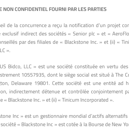
 NON CONFIDENTIEL FOURNI PAR LES PARTIES
eil de la concurrence a reçu la notification d’un projet 
e exclusif indirect des sociétés « Senior plc » et « AeroFl
nseillés par des filiales de « Blackstone Inc. » et (ii) « 
LC ».
US Bidco, LLC » est une société constituée en vertu des
istrement 10557935, dont le siège social est situé à The 
ton, Delaware 19801. Cette société est une entité ad h
tion, indirectement détenue et contrôlée conjointement pa
 de « Blackstone Inc. » et (ii) « Tinicum Incorporated ».
stone Inc » est un gestionnaire mondial d’actifs alternatif
 société « Blackstone Inc » est cotée à la Bourse de New Yo