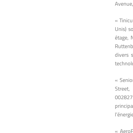
Avenue,
« Tinic
Unis) s
étage, 
Ruttenb
divers 
technolo
« Senio
Street,
0028277
princip
l’énergie
« AeroF