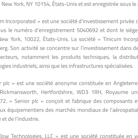
 New York, NY 10154, États-Unis et est enregistrée sous 
um Incorporated » est une société d’investissement privée c
ous le numéro d’enregistrement 5040692 et dont le siège
New York, 10022, États-Unis. La société « Tinicum Incor
erg. Son activité se concentre sur l’investissement dans d
secteurs, notamment les produits techniques, la distributio
gies industriels, ainsi que les infrastructures spécialisées.
r plc » est une société anonyme constituée en Angleterre
 Rickmansworth, Hertfordshire, WD3 1RH, Royaume uni
2. « Senior plc » conçoit et fabrique des composants e
aux équipementiers des marchés mondiaux de l’aérospatiale
 et de l’industrie.
low Technologies, LLC » est une société constituée en ve