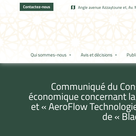
Contactez-nous
Angle avenue Azzaytoune et, Av. 
Qui sommes-nous
Avis et décisions
Publ
Communiqué du Consei
économique concernant la p
et « AeroFlow Technologies
de « Bla