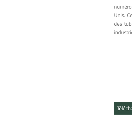
numéro 
Unis. C
des tub
industri
Téléch