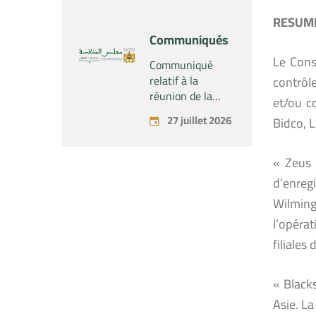
Industrial SARL »
économique
RESUME
concernant la
Communiqués
prise par la
Le Cons
société « Fives
Communiqué
SAS » du
relatif à la
contrôl
contrôle exclusif
réunion de la
et/ou co
de la société «
Commission
27 juillet 2026
Bidco, L
Aries Industries
Permanente du
SAS »
Conseil de la
Concurrence –
« Zeus 
tenue le lundi 27
d’enreg
juillet 2026
Wilming
l’opéra
filiales
« Black
Asie. La