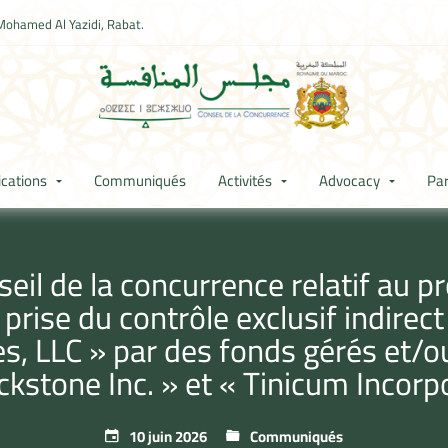
Mohamed Al Yazidi, Rabat.
ications
Communiqués
Activités
Advocacy
Par
l de la concurrence relatif au pr
rise du contrôle exclusif indirect 
, LLC » par des fonds gérés et/ou 
ckstone Inc. » et « Tinicum Incorp
10 juin 2026
Communiqués