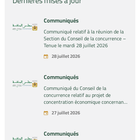
Dernières mises à jour
Communiqués
Communiqué relatif à la réunion de la
Section du Conseil de la concurrence –
Tenue le mardi 28 juillet 2026
28 juillet 2026
Communiqués
Communiqué du Conseil de la
concurrence relatif au projet de
concentration économique concernant
la prise du contrôle exclusif par la
27 juillet 2026
société « Substipharm SAS » des actifs
et droits relatifs aux produits
pharmaceutiques « Rilutek » et «
Communiqués
Sabril » détenus par la société « Sanofi