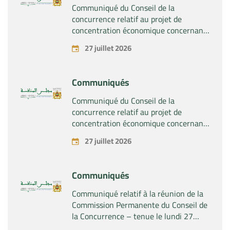
SA »
Communiqué du Conseil de la
concurrence relatif au projet de
concentration économique concernant
la prise du contrôle exclusif par la
27 juillet 2026
société « Plastika Kritis SA » de la
société « Naturplas Industrial SARL »
Communiqués
Communiqué du Conseil de la
concurrence relatif au projet de
concentration économique concernant
la prise par la société « Fives SAS » du
27 juillet 2026
contrôle exclusif de la société « Aries
Industries SAS »
Communiqués
Communiqué relatif à la réunion de la
Commission Permanente du Conseil de
la Concurrence – tenue le lundi 27
juillet 2026