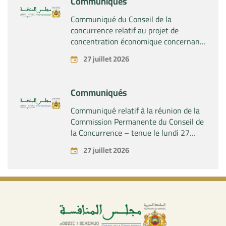
Communiqués
Communiqué du Conseil de la
concurrence relatif au projet de
concentration économique concernant
la prise par la société « Fives SAS » du
27 juillet 2026
contrôle exclusif de la société « Aries
Industries SAS »
Communiqués
Communiqué relatif à la réunion de la
Commission Permanente du Conseil de
la Concurrence – tenue le lundi 27
juillet 2026
27 juillet 2026