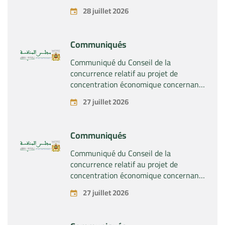
28 juillet 2026
Communiqués
Communiqué du Conseil de la
concurrence relatif au projet de
concentration économique concernant
la prise du contrôle exclusif par la
27 juillet 2026
société « Substipharm SAS » des actifs
et droits relatifs aux produits
pharmaceutiques « Rilutek » et «
Communiqués
Sabril » détenus par la société « Sanofi
SA »
Communiqué du Conseil de la
concurrence relatif au projet de
concentration économique concernant
la prise du contrôle exclusif par la
27 juillet 2026
société « Plastika Kritis SA » de la
société « Naturplas Industrial SARL »