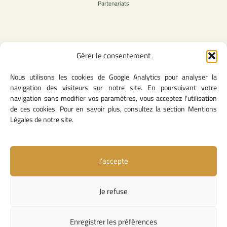
Partenariats
Contenu légale
Gérer le consentement
Politique de confidentialité
Nous utilisons les cookies de Google Analytics pour analyser la
CGU
navigation des visiteurs sur notre site. En poursuivant votre
Mentions légales
navigation sans modifier vos paramètres, vous acceptez l'utilisation
Politique des cookies
de ces cookies. Pour en savoir plus, consultez la section Mentions
Légales de notre site.
Lien utiles
J’accepte
Contact
Missions & attributions
Je refuse
Textes Fondateurs
Liens institutionnels
Enregistrer les préférences