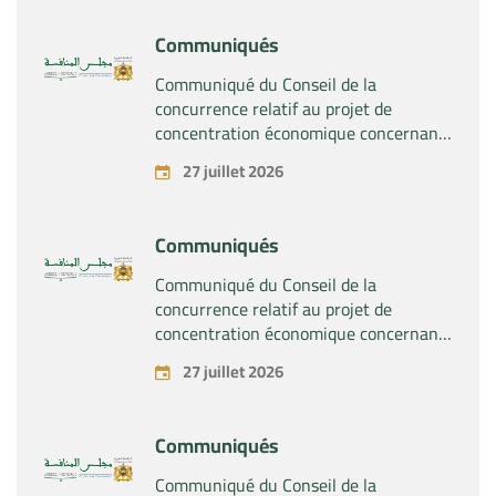
Communiqués
Communiqué du Conseil de la
concurrence relatif au projet de
concentration économique concernant
la prise du contrôle exclusif par la
27 juillet 2026
société « Substipharm SAS » des actifs
et droits relatifs aux produits
pharmaceutiques « Rilutek » et «
Communiqués
Sabril » détenus par la société « Sanofi
SA »
Communiqué du Conseil de la
concurrence relatif au projet de
concentration économique concernant
la prise du contrôle exclusif par la
27 juillet 2026
société « Plastika Kritis SA » de la
société « Naturplas Industrial SARL »
Communiqués
Communiqué du Conseil de la