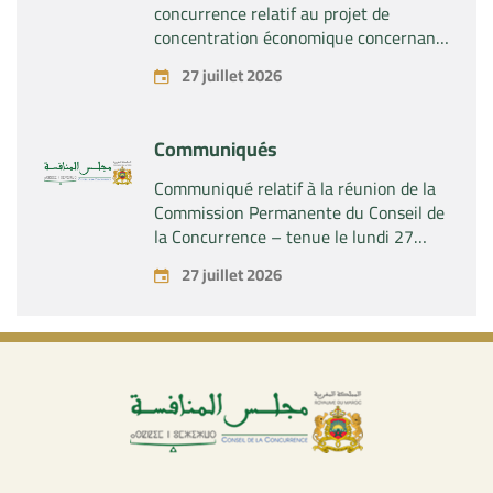
concurrence relatif au projet de
concentration économique concernant
la prise par la société « Fives SAS » du
27 juillet 2026
contrôle exclusif de la société « Aries
Industries SAS »
Communiqués
Communiqué relatif à la réunion de la
Commission Permanente du Conseil de
la Concurrence – tenue le lundi 27
juillet 2026
27 juillet 2026