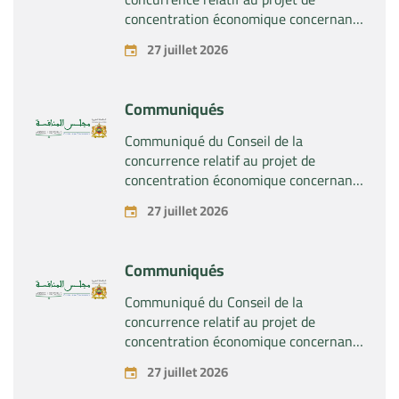
concentration économique concernant
la prise du contrôle exclusif par la
27 juillet 2026
société « Substipharm SAS » des actifs
et droits relatifs aux produits
pharmaceutiques « Rilutek » et «
Communiqués
Sabril » détenus par la société « Sanofi
SA »
Communiqué du Conseil de la
concurrence relatif au projet de
concentration économique concernant
la prise du contrôle exclusif par la
27 juillet 2026
société « Plastika Kritis SA » de la
société « Naturplas Industrial SARL »
Communiqués
Communiqué du Conseil de la
concurrence relatif au projet de
concentration économique concernant
la prise par la société « Fives SAS » du
27 juillet 2026
contrôle exclusif de la société « Aries