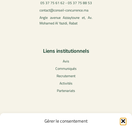
05 37 75 61 62 - 05 37 75 88 53
contact@conseil-concurrence.ma
Angle avenue Azzaytoune et, Av.
Mohamed Al Yazidi, Rabat
Liens institutionnels
Avis
Communiqués
Recrutement
Activités
Partenariats
Contenu légale
Gérer le consentement
Politique de confidentialité