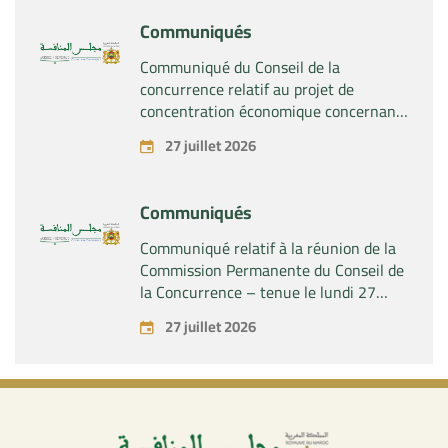
Communiqués
Communiqué du Conseil de la
concurrence relatif au projet de
concentration économique concernant
la prise par la société « Fives SAS » du
27 juillet 2026
contrôle exclusif de la société « Aries
Industries SAS »
Communiqués
Communiqué relatif à la réunion de la
Commission Permanente du Conseil de
la Concurrence – tenue le lundi 27
juillet 2026
27 juillet 2026