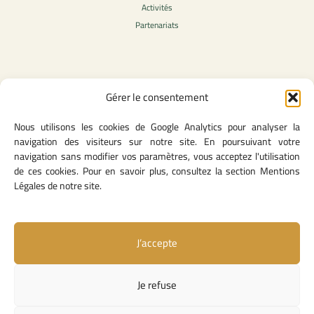
Activités
Partenariats
Contenu légale
Gérer le consentement
Politique de confidentialité
Nous utilisons les cookies de Google Analytics pour analyser la
CGU
navigation des visiteurs sur notre site. En poursuivant votre
Mentions légales
navigation sans modifier vos paramètres, vous acceptez l'utilisation
Politique des cookies
de ces cookies. Pour en savoir plus, consultez la section Mentions
Légales de notre site.
Lien utiles
J’accepte
Contact
Missions & attributions
Je refuse
Textes Fondateurs
Liens institutionnels