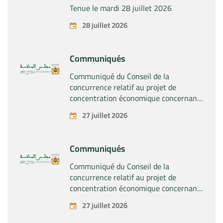
Tenue le mardi 28 juillet 2026
28 juillet 2026
Communiqués
Communiqué du Conseil de la
concurrence relatif au projet de
concentration économique concernant
la prise du contrôle exclusif par la
27 juillet 2026
société « Substipharm SAS » des actifs
et droits relatifs aux produits
pharmaceutiques « Rilutek » et «
Communiqués
Sabril » détenus par la société « Sanofi
SA »
Communiqué du Conseil de la
concurrence relatif au projet de
concentration économique concernant
la prise du contrôle exclusif par la
27 juillet 2026
société « Plastika Kritis SA » de la
société « Naturplas Industrial SARL »