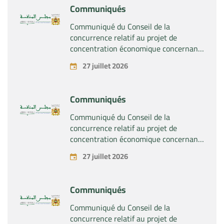
Communiqués
Communiqué du Conseil de la
concurrence relatif au projet de
concentration économique concernant
la prise du contrôle exclusif par la
27 juillet 2026
société « Substipharm SAS » des actifs
et droits relatifs aux produits
pharmaceutiques « Rilutek » et «
Communiqués
Sabril » détenus par la société « Sanofi
SA »
Communiqué du Conseil de la
concurrence relatif au projet de
concentration économique concernant
la prise du contrôle exclusif par la
27 juillet 2026
société « Plastika Kritis SA » de la
société « Naturplas Industrial SARL »
Communiqués
Communiqué du Conseil de la
concurrence relatif au projet de