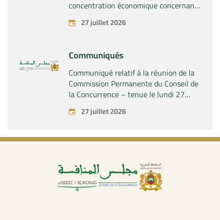
concentration économique concernant
la prise par la société « Fives SAS » du
27 juillet 2026
contrôle exclusif de la société « Aries
Industries SAS »
Communiqués
Communiqué relatif à la réunion de la
Commission Permanente du Conseil de
la Concurrence – tenue le lundi 27
juillet 2026
27 juillet 2026