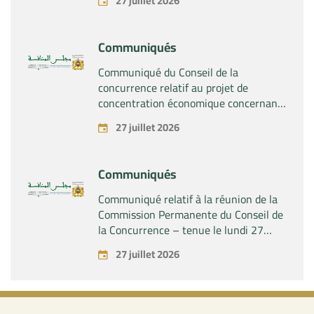
27 juillet 2026
société « Plastika Kritis SA » de la
société « Naturplas Industrial SARL »
Communiqués
Communiqué du Conseil de la
concurrence relatif au projet de
concentration économique concernant
la prise par la société « Fives SAS » du
27 juillet 2026
contrôle exclusif de la société « Aries
Industries SAS »
Communiqués
Communiqué relatif à la réunion de la
Commission Permanente du Conseil de
la Concurrence – tenue le lundi 27
juillet 2026
27 juillet 2026