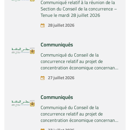
Communiqué relatif à la réunion de la
Section du Conseil de la concurrence –
Tenue le mardi 28 juillet 2026
28 juillet 2026
Communiqués
Communiqué du Conseil de la
concurrence relatif au projet de
concentration économique concernant
la prise du contrôle exclusif par la
27 juillet 2026
société « Substipharm SAS » des actifs
et droits relatifs aux produits
pharmaceutiques « Rilutek » et «
Communiqués
Sabril » détenus par la société « Sanofi
SA »
Communiqué du Conseil de la
concurrence relatif au projet de
concentration économique concernant
la prise du contrôle exclusif par la