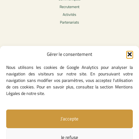
Recrutement
Activités
Partenariats
Contenu légale
Gérer le consentement
Politique de confidentialité
Nous utilisons les cookies de Google Analytics pour analyser la
CGU
navigation des visiteurs sur notre site. En poursuivant votre
Mentions légales
navigation sans modifier vos paramètres, vous acceptez l'utilisation
Politique des cookies
de ces cookies. Pour en savoir plus, consultez la section Mentions
Légales de notre site.
Lien utiles
J’accepte
Contact
Missions & attributions
Je refuse
Textes Fondateurs