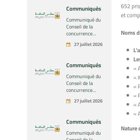
Tenue le mardi
652 pris
Communiqués
28 juillet 2026
et comp
Communiqué du
Conseil de la
Noms de
concurrence
relatif au projet
27 juillet 2026
de concentration
L’
économique
Le
concernant la
Communiqués
prise du contrôle
« 
exclusif par la
Communiqué du
« 
société «
Conseil de la
« 
Substipharm SAS
concurrence
« 
» des actifs et
relatif au projet
27 juillet 2026
droits relatifs aux
de concentration
« 
produits
économique
« 
pharmaceutiques
concernant la
Communiqués
« Rilutek » et «
prise du contrôle
Nature
d
Sabril » détenus
exclusif par la
Communiqué du
par la société «
société « Plastika
Conseil de la