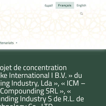
العربية
Français
English
tenariats
ojet de concentration
e International I B.V. » du
ng Industry, Lda », « ICM –
c Compounding SRL », «
ding Industry S de R.L. de