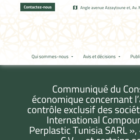
Contactez-nous
Angle avenue Azzaytoune et, Av. 
Qui sommes-nous
Avis et décisions
Publ
Communiqué du Consei
économique concernant l’ac
contrôle exclusif des soci
International Compoun
Perplastic Tunisia SARL »