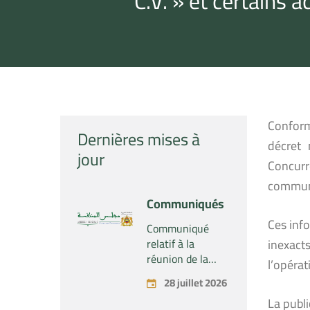
C.V. » et certains 
Conformé
Dernières mises à
décret 
jour
Concurr
communi
Communiqués
Ces info
Communiqué
relatif à la
inexact
réunion de la
l’opérat
Section du
28 juillet 2026
Conseil de la
La publ
concurrence –