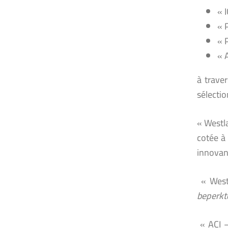
« 
« 
« 
« 
à traver
sélecti
« Westl
cotée à
innovant
« West
beperkt
« ACI 