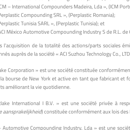
ICM – International Compounders Madeira, Lda », (ICM Portu
Perplastic Compounding SRL », (Perplastic Romania);
Perplastic Tunisia SARL », (Perplastic Tunisia); et
ACI México Automotive Compounding Industry S de R.L. de C.
s l’acquisition de la totalité des actions/parts sociales ém
onnés auprès de la société « ACI Suzhou Technology Co., LTD
ake Corporation » est une société constituée conformément 
 la bourse de New York et active en tant que fabricant et 
s améliorant la vie quotidienne.
lake International I B.V. » est une société privée à respo
e aansprakelijkheid
) constituée conformément aux lois des 
– Automotive Compounding Industry, Lda » est une société 