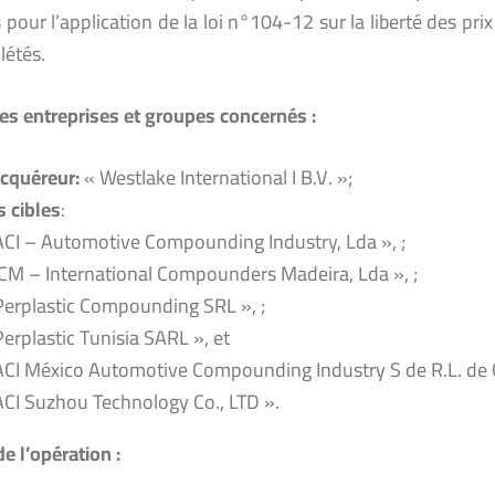
 pour l’application de la loi n°104-12 sur la liberté des prix
létés.
s entreprises et groupes concernés :
acquéreur:
« Westlake International I B.V. »;
s cibles
:
ACI – Automotive Compounding Industry, Lda », ;
ICM – International Compounders Madeira, Lda », ;
Perplastic Compounding SRL », ;
Perplastic Tunisia SARL », et
ACI México Automotive Compounding Industry S de R.L. de C.
ACI Suzhou Technology Co., LTD ».
e l’opération :