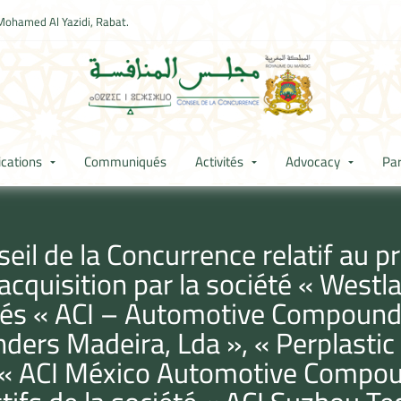
Mohamed Al Yazidi, Rabat.
ications
Communiqués
Activités
Advocacy
Par
l de la Concurrence relatif au pr
quisition par la société « Westlak
étés « ACI – Automotive Compoundi
ders Madeira, Lda », « Perplasti
, « ACI México Automotive Compoun