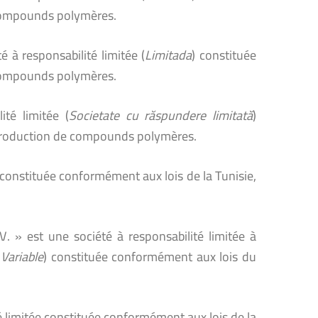
 compounds polymères.
 à responsabilité limitée (
Limitada
) constituée
 compounds polymères.
té limitée (
Societate cu răspundere limitată
)
 production de compounds polymères.
e constituée conformément aux lois de la Tunisie,
 » est une société à responsabilité limitée à
Variable
) constituée conformément aux lois du
é limitée constituée conformément aux lois de la