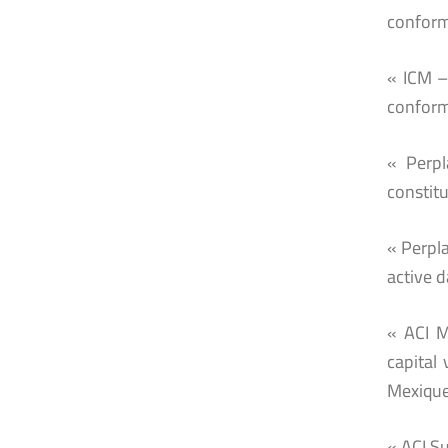
conform
« ICM –
conform
« Perpl
constit
« Perpla
active 
« ACI M
capital 
Mexique
« ACI S