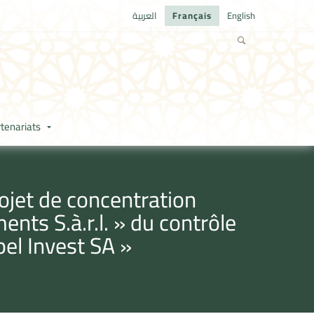
العربية
Français
English
tenariats
ojet de concentration
nts S.à.r.l. » du contrôle
el Invest SA »