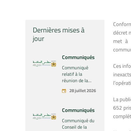
Conformé
Dernières mises à
décret 
jour
met à l
communi
Communiqués
Ces info
Communiqué
relatif à la
inexact
réunion de la
l’opérat
Section du
28 juillet 2026
Conseil de la
La publ
concurrence –
Tenue le mardi
652 pris
Communiqués
28 juillet 2026
complét
Communiqué du
Conseil de la