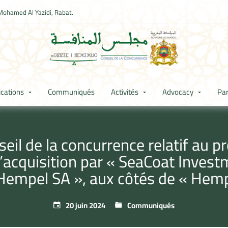
Mohamed Al Yazidi, Rabat.
ications
Communiqués
Activités
Advocacy
Par
l de la concurrence relatif au pr
cquisition par « SeaCoat Investme
 Hempel SA », aux côtés de « Hemp
20 juin 2024
Communiqués