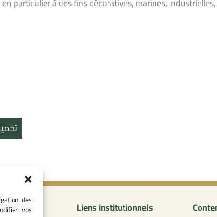
s en particulier à des fins décoratives, marines, industrielles
تحميل
igation des
formations
Liens institutionnels
Conten
odifier vos