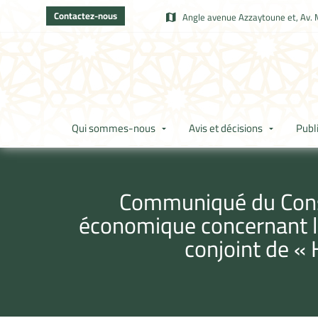
Contactez-nous
Angle avenue Azzaytoune et, Av. 
Qui sommes-nous
Avis et décisions
Publ
Communiqué du Consei
économique concernant l’a
conjoint de «