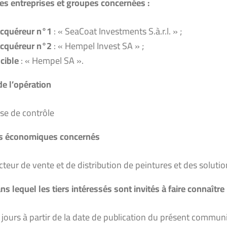
s entreprises et groupes concernées :
acquéreur n°1
: « SeaCoat Investments S.à.r.l. » ;
acquéreur n°2
: « Hempel Invest SA » ;
 cible
: « Hempel SA ».
de l’opération
ise de contrôle
s économiques concernés
cteur de vente et de distribution de peintures et des soluti
ns lequel les tiers intéressés sont invités à faire connaîtr
 jours à partir de la date de publication du présent communiq