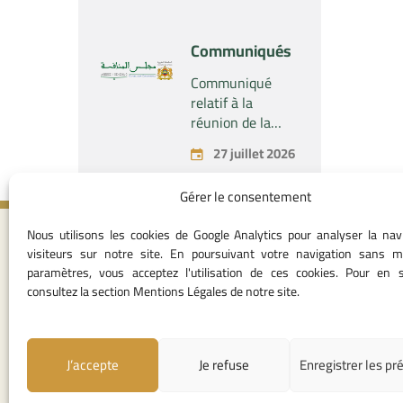
Industrial SARL »
économique
concernant la
Communiqués
prise par la
société « Fives
Communiqué
SAS » du
relatif à la
contrôle exclusif
réunion de la
de la société «
Commission
27 juillet 2026
Aries Industries
Permanente du
SAS »
Conseil de la
Gérer le consentement
Concurrence –
tenue le lundi 27
Nous utilisons les cookies de Google Analytics pour analyser la nav
juillet 2026
Contact in
visiteurs sur notre site. En poursuivant votre navigation sans m
paramètres, vous acceptez l'utilisation de ces cookies. Pour en s
05 37 75 28 1
consultez la section Mentions Légales de notre site.
05 37 75 61 62
53
contact@consei
J’accepte
Je refuse
Enregistrer les pr
Angle avenue A
Mohamed Al Yazi