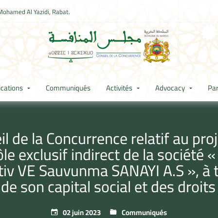
Mohamed Al Yazidi, Rabat.
ications
Communiqués
Activités
Advocacy
Par
de la Concurrence relatif au proj
le exclusif indirect de la société
iv VE Sauvunma SANAYI A.S », à tra
 de son capital social et des droits
02 juin 2023
Communiqués