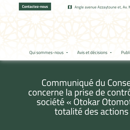
Contactez-nous
Angle avenue Azzaytoune et, Av. 
Qui sommes-nous
Avis et décisions
Publ
Communiqué du Conseil 
concerne la prise de contrô
société « Otokar Otomot
totalité des actions