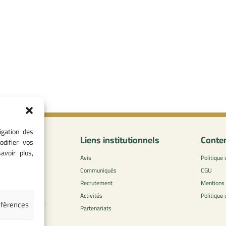
igation des
formations
Liens institutionnels
Conten
odifier vos
avoir plus,
0
Avis
Politique 
 - 05 37 75 88
Communiqués
CGU
Recrutement
Mentions 
l-concurrence.ma
Activités
Politique
éférences
zzaytoune et, Av.
Partenariats
di, Rabat