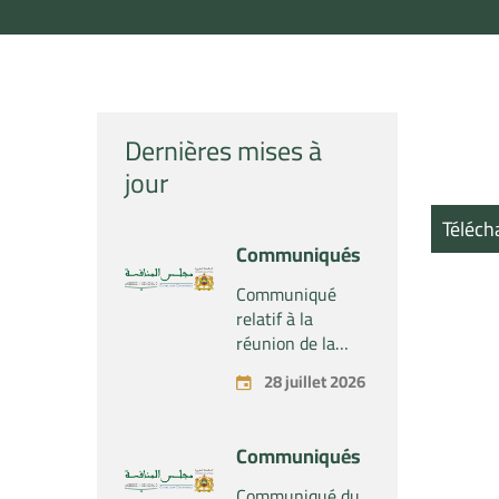
Dernières mises à
jour
Téléch
Communiqués
Communiqué
relatif à la
réunion de la
Section du
28 juillet 2026
Conseil de la
concurrence –
Tenue le mardi
Communiqués
28 juillet 2026
Communiqué du