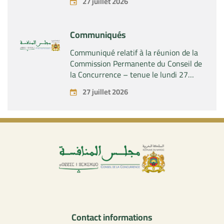
27 juillet 2026
contrôle exclusif de la société « Aries
Industries SAS »
Communiqués
Communiqué relatif à la réunion de la
Commission Permanente du Conseil de
la Concurrence – tenue le lundi 27
juillet 2026
27 juillet 2026
Contact informations