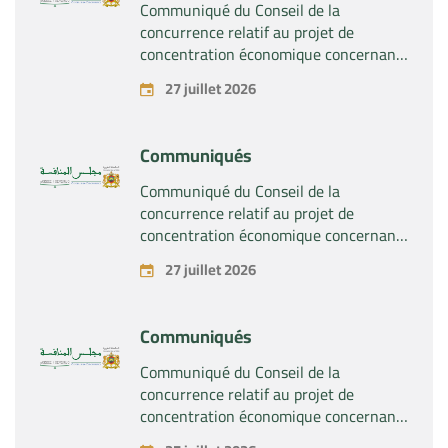
Communiqué du Conseil de la
concurrence relatif au projet de
concentration économique concernant
la prise du contrôle exclusif par la
27 juillet 2026
société « Substipharm SAS » des actifs
et droits relatifs aux produits
pharmaceutiques « Rilutek » et «
Communiqués
Sabril » détenus par la société « Sanofi
SA »
Communiqué du Conseil de la
concurrence relatif au projet de
concentration économique concernant
la prise du contrôle exclusif par la
27 juillet 2026
société « Plastika Kritis SA » de la
société « Naturplas Industrial SARL »
Communiqués
Communiqué du Conseil de la
concurrence relatif au projet de
concentration économique concernant
la prise par la société « Fives SAS » du