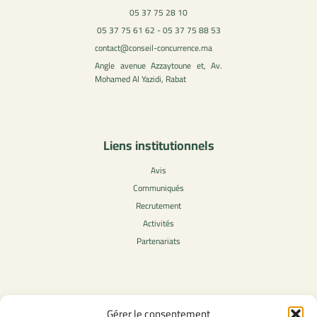
05 37 75 28 10
05 37 75 61 62 - 05 37 75 88 53
contact@conseil-concurrence.ma
Angle avenue Azzaytoune et, Av.
Mohamed Al Yazidi, Rabat
Liens institutionnels
Avis
Communiqués
Recrutement
Activités
Partenariats
Contenu légale
Gérer le consentement