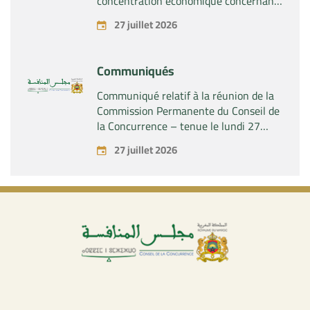
concentration économique concernant
la prise par la société « Fives SAS » du
27 juillet 2026
contrôle exclusif de la société « Aries
Industries SAS »
Communiqués
Communiqué relatif à la réunion de la
Commission Permanente du Conseil de
la Concurrence – tenue le lundi 27
juillet 2026
27 juillet 2026