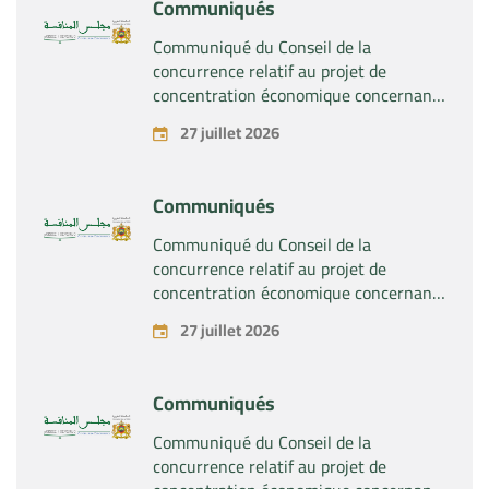
Communiqués
Communiqué du Conseil de la
concurrence relatif au projet de
concentration économique concernant
la prise du contrôle exclusif par la
27 juillet 2026
société « Substipharm SAS » des actifs
et droits relatifs aux produits
pharmaceutiques « Rilutek » et «
Communiqués
Sabril » détenus par la société « Sanofi
SA »
Communiqué du Conseil de la
concurrence relatif au projet de
concentration économique concernant
la prise du contrôle exclusif par la
27 juillet 2026
société « Plastika Kritis SA » de la
société « Naturplas Industrial SARL »
Communiqués
Communiqué du Conseil de la
concurrence relatif au projet de