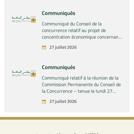
société « Naturplas Industrial SARL »
Communiqués
Communiqué du Conseil de la
concurrence relatif au projet de
concentration économique concernant
la prise par la société « Fives SAS » du
27 juillet 2026
contrôle exclusif de la société « Aries
Industries SAS »
Communiqués
Communiqué relatif à la réunion de la
Commission Permanente du Conseil de
la Concurrence – tenue le lundi 27
juillet 2026
27 juillet 2026