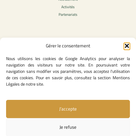
Activités
Partenariats
Contenu légale
Gérer le consentement
Politique de confidentialité
Nous utilisons les cookies de Google Analytics pour analyser la
CGU
navigation des visiteurs sur notre site. En poursuivant votre
Mentions légales
navigation sans modifier vos paramètres, vous acceptez l'utilisation
Politique des cookies
de ces cookies. Pour en savoir plus, consultez la section Mentions
Légales de notre site.
Lien utiles
J’accepte
Contact
Missions & attributions
Je refuse
Textes Fondateurs
Liens institutionnels