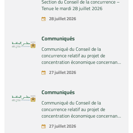
Section du Conseil de la concurrence –
Tenue le mardi 28 juillet 2026
28 juillet 2026
Communiqués
Communiqué du Conseil de la
concurrence relatif au projet de
concentration économique concernant
la prise du contrôle exclusif par la
27 juillet 2026
société « Substipharm SAS » des actifs
et droits relatifs aux produits
pharmaceutiques « Rilutek » et «
Communiqués
Sabril » détenus par la société « Sanofi
SA »
Communiqué du Conseil de la
concurrence relatif au projet de
concentration économique concernant
la prise du contrôle exclusif par la
27 juillet 2026
société « Plastika Kritis SA » de la