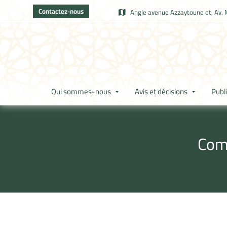
Contactez-nous
Angle avenue Azzaytoune et, Av. 
Qui sommes-nous
Avis et décisions
Publ
Comm