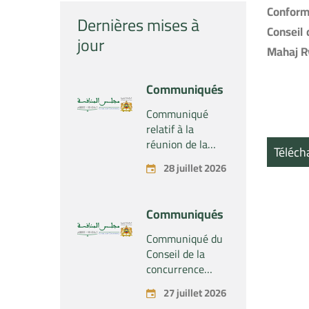
Conformé
Dernières mises à
Conseil
jour
Mahaj Ry
Communiqués
Communiqué
relatif à la
réunion de la
Téléch
Section du
28 juillet 2026
Conseil de la
concurrence –
Tenue le mardi
Communiqués
28 juillet 2026
Communiqué du
Conseil de la
concurrence
relatif au projet
27 juillet 2026
de concentration