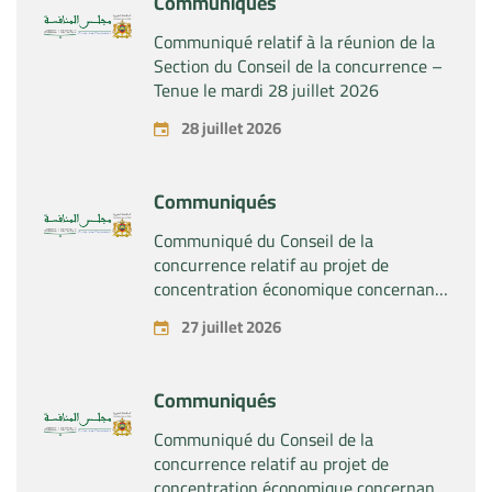
Communiqués
Communiqué relatif à la réunion de la
Section du Conseil de la concurrence –
Tenue le mardi 28 juillet 2026
28 juillet 2026
Communiqués
Communiqué du Conseil de la
concurrence relatif au projet de
concentration économique concernant
la prise du contrôle exclusif par la
27 juillet 2026
société « Substipharm SAS » des actifs
et droits relatifs aux produits
pharmaceutiques « Rilutek » et «
Communiqués
Sabril » détenus par la société « Sanofi
SA »
Communiqué du Conseil de la
concurrence relatif au projet de
concentration économique concernant