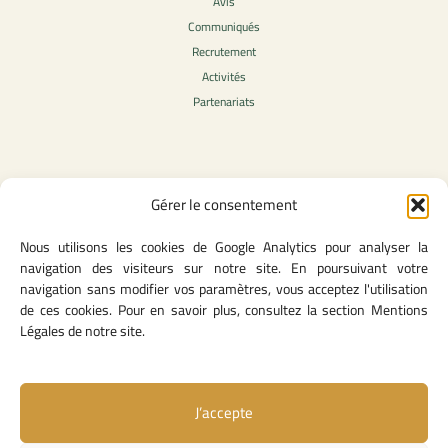
Avis
Communiqués
Recrutement
Activités
Partenariats
Contenu légale
Gérer le consentement
Politique de confidentialité
Nous utilisons les cookies de Google Analytics pour analyser la
CGU
navigation des visiteurs sur notre site. En poursuivant votre
Mentions légales
navigation sans modifier vos paramètres, vous acceptez l'utilisation
Politique des cookies
de ces cookies. Pour en savoir plus, consultez la section Mentions
Légales de notre site.
Lien utiles
J’accepte
Contact