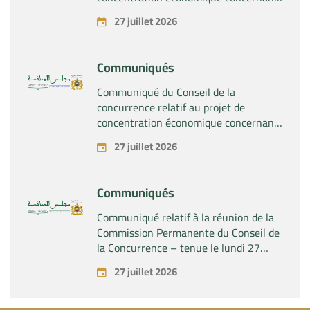
la prise du contrôle exclusif par la
27 juillet 2026
société « Plastika Kritis SA » de la
société « Naturplas Industrial SARL »
Communiqués
Communiqué du Conseil de la
concurrence relatif au projet de
concentration économique concernant
la prise par la société « Fives SAS » du
27 juillet 2026
contrôle exclusif de la société « Aries
Industries SAS »
Communiqués
Communiqué relatif à la réunion de la
Commission Permanente du Conseil de
la Concurrence – tenue le lundi 27
juillet 2026
27 juillet 2026