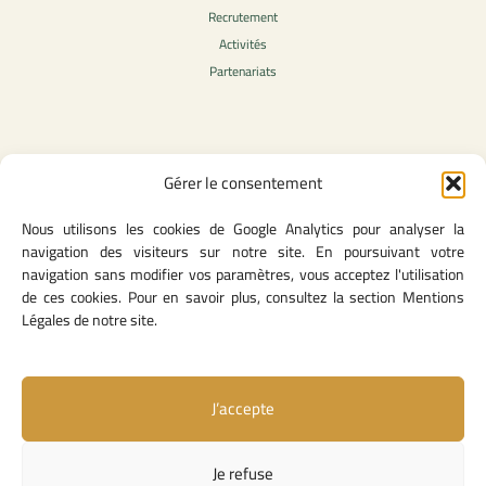
Recrutement
Activités
Partenariats
Contenu légale
Gérer le consentement
Politique de confidentialité
Nous utilisons les cookies de Google Analytics pour analyser la
CGU
navigation des visiteurs sur notre site. En poursuivant votre
Mentions légales
navigation sans modifier vos paramètres, vous acceptez l'utilisation
Politique des cookies
de ces cookies. Pour en savoir plus, consultez la section Mentions
Légales de notre site.
Lien utiles
J’accepte
Contact
Missions & attributions
Je refuse
Textes Fondateurs