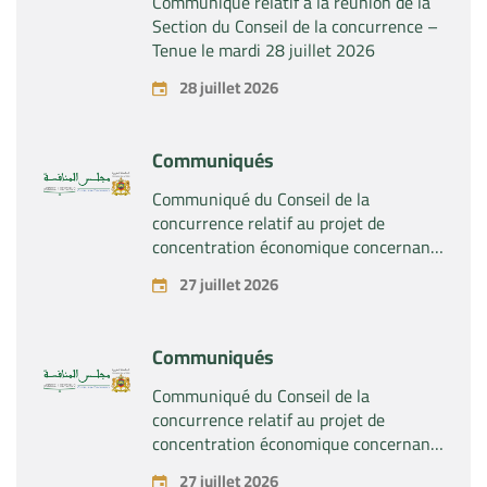
Communiqué relatif à la réunion de la
Section du Conseil de la concurrence –
Tenue le mardi 28 juillet 2026
28 juillet 2026
Communiqués
Communiqué du Conseil de la
concurrence relatif au projet de
concentration économique concernant
la prise du contrôle exclusif par la
27 juillet 2026
société « Substipharm SAS » des actifs
et droits relatifs aux produits
pharmaceutiques « Rilutek » et «
Communiqués
Sabril » détenus par la société « Sanofi
SA »
Communiqué du Conseil de la
concurrence relatif au projet de
concentration économique concernant
la prise du contrôle exclusif par la
27 juillet 2026