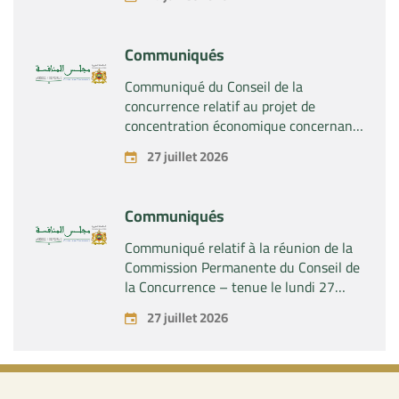
société « Plastika Kritis SA » de la
société « Naturplas Industrial SARL »
Communiqués
Communiqué du Conseil de la
concurrence relatif au projet de
concentration économique concernant
la prise par la société « Fives SAS » du
27 juillet 2026
contrôle exclusif de la société « Aries
Industries SAS »
Communiqués
Communiqué relatif à la réunion de la
Commission Permanente du Conseil de
la Concurrence – tenue le lundi 27
juillet 2026
27 juillet 2026