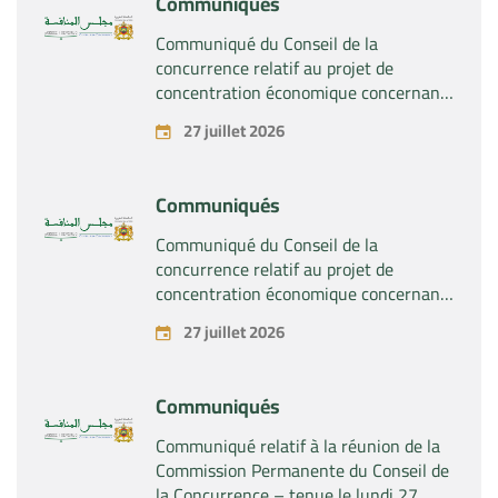
Communiqués
Sabril » détenus par la société « Sanofi
SA »
Communiqué du Conseil de la
concurrence relatif au projet de
concentration économique concernant
la prise du contrôle exclusif par la
27 juillet 2026
société « Plastika Kritis SA » de la
société « Naturplas Industrial SARL »
Communiqués
Communiqué du Conseil de la
concurrence relatif au projet de
concentration économique concernant
la prise par la société « Fives SAS » du
27 juillet 2026
contrôle exclusif de la société « Aries
Industries SAS »
Communiqués
Communiqué relatif à la réunion de la
Commission Permanente du Conseil de
la Concurrence – tenue le lundi 27