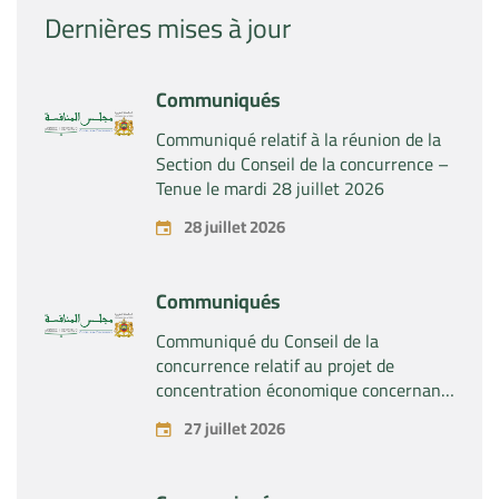
Dernières mises à jour
Communiqués
Communiqué relatif à la réunion de la
Section du Conseil de la concurrence –
Tenue le mardi 28 juillet 2026
28 juillet 2026
Communiqués
Communiqué du Conseil de la
concurrence relatif au projet de
concentration économique concernant
la prise du contrôle exclusif par la
27 juillet 2026
société « Substipharm SAS » des actifs
et droits relatifs aux produits
pharmaceutiques « Rilutek » et «