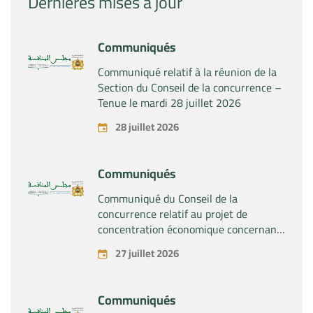
Dernières mises à jour
Communiqués
Communiqué relatif à la réunion de la
Section du Conseil de la concurrence –
Tenue le mardi 28 juillet 2026
28 juillet 2026
Communiqués
Communiqué du Conseil de la
concurrence relatif au projet de
concentration économique concernant
la prise du contrôle exclusif par la
27 juillet 2026
société « Substipharm SAS » des actifs
et droits relatifs aux produits
pharmaceutiques « Rilutek » et «
Communiqués
Sabril » détenus par la société « Sanofi