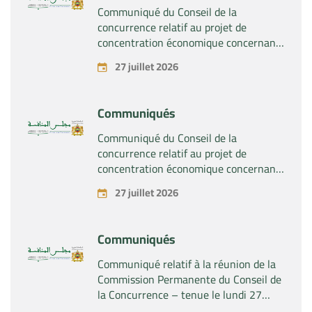
SA »
Communiqué du Conseil de la
concurrence relatif au projet de
concentration économique concernant
la prise du contrôle exclusif par la
27 juillet 2026
société « Plastika Kritis SA » de la
société « Naturplas Industrial SARL »
Communiqués
Communiqué du Conseil de la
concurrence relatif au projet de
concentration économique concernant
la prise par la société « Fives SAS » du
27 juillet 2026
contrôle exclusif de la société « Aries
Industries SAS »
Communiqués
Communiqué relatif à la réunion de la
Commission Permanente du Conseil de
la Concurrence – tenue le lundi 27
juillet 2026