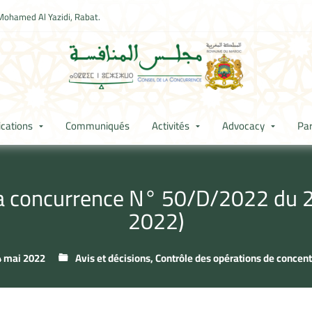
Mohamed Al Yazidi, Rabat.
ications
Communiqués
Activités
Advocacy
Par
 la concurrence N° 50/D/2022 du 
2022)
 mai 2022
Avis et décisions
,
Contrôle des opérations de concent