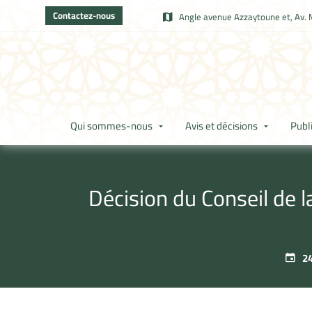
Contactez-nous
Angle avenue Azzaytoune et, Av. 
Qui sommes-nous
Avis et décisions
Publ
Décision du Conseil de
24