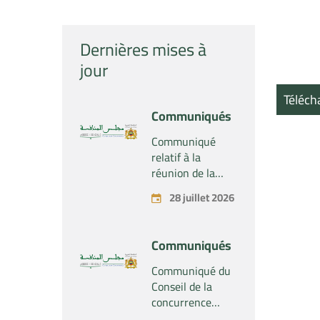
Dernières mises à
jour
Téléch
Communiqués
Communiqué
relatif à la
réunion de la
Section du
28 juillet 2026
Conseil de la
concurrence –
Tenue le mardi
Communiqués
28 juillet 2026
Communiqué du
Conseil de la
concurrence
relatif au projet