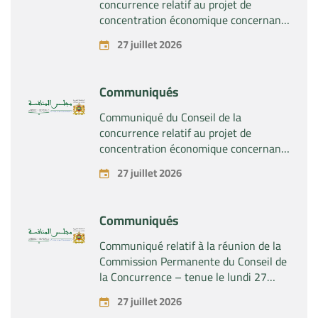
concurrence relatif au projet de
concentration économique concernant
la prise du contrôle exclusif par la
27 juillet 2026
société « Plastika Kritis SA » de la
société « Naturplas Industrial SARL »
Communiqués
Communiqué du Conseil de la
concurrence relatif au projet de
concentration économique concernant
la prise par la société « Fives SAS » du
27 juillet 2026
contrôle exclusif de la société « Aries
Industries SAS »
Communiqués
Communiqué relatif à la réunion de la
Commission Permanente du Conseil de
la Concurrence – tenue le lundi 27
juillet 2026
27 juillet 2026