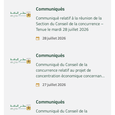
Communiqués
Communiqué relatif à la réunion de la
Section du Conseil de la concurrence –
Tenue le mardi 28 juillet 2026
28 juillet 2026
Communiqués
Communiqué du Conseil de la
concurrence relatif au projet de
concentration économique concernant
la prise du contrôle exclusif par la
27 juillet 2026
société « Substipharm SAS » des actifs
et droits relatifs aux produits
pharmaceutiques « Rilutek » et «
Communiqués
Sabril » détenus par la société « Sanofi
SA »
Communiqué du Conseil de la