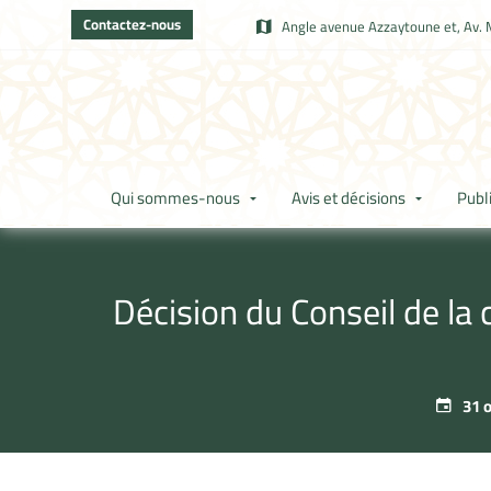
Contactez-nous
Angle avenue Azzaytoune et, Av. 
Qui sommes-nous
Avis et décisions
Publ
Décision du Conseil de la
31 o