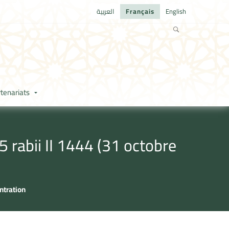
العربية
Français
English
tenariats
 rabii II 1444 (31 octobre
ntration