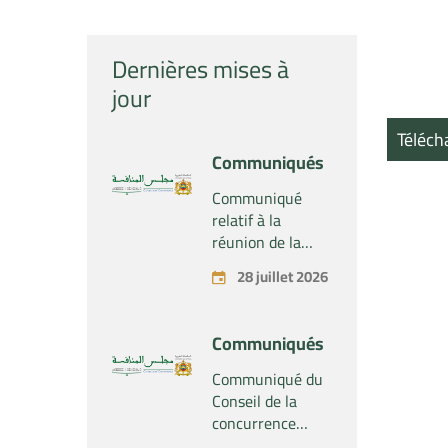
Dernières mises à
jour
Téléch
Communiqués
Communiqué
relatif à la
réunion de la
Section du
28 juillet 2026
Conseil de la
concurrence –
Tenue le mardi
Communiqués
28 juillet 2026
Communiqué du
Conseil de la
concurrence
relatif au projet