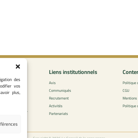
formations
Liens institutionnels
Conten
igation des
0
Avis
Politique 
odifier vos
 - 05 37 75 88
Communiqués
CGU
avoir plus,
Recrutement
Mentions 
l-concurrence.ma
Activités
Politique
zzaytoune et, Av.
Partenariats
di, Rabat
éférences