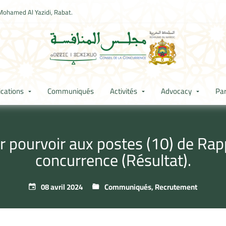
Mohamed Al Yazidi, Rabat.
ications
Communiqués
Activités
Advocacy
Par
r pourvoir aux postes (10) de Rapp
concurrence (Résultat).
08 avril 2024
Communiqués
,
Recrutement