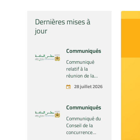
Dernières mises à
jour
Communiqués
Communiqué
relatif à la
réunion de la
Section du
28 juillet 2026
Conseil de la
concurrence –
Tenue le mardi
Communiqués
28 juillet 2026
Communiqué du
Conseil de la
concurrence
relatif au projet