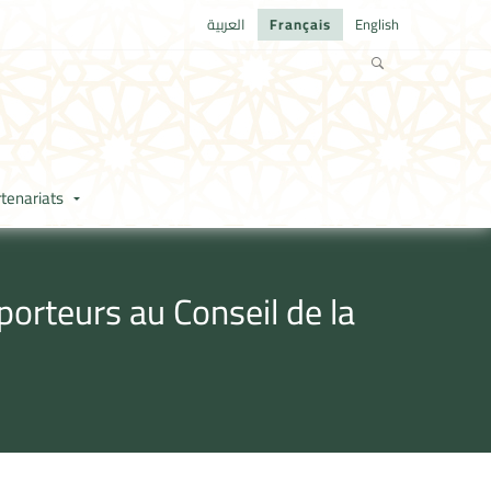
العربية
Français
English
tenariats
orteurs au Conseil de la