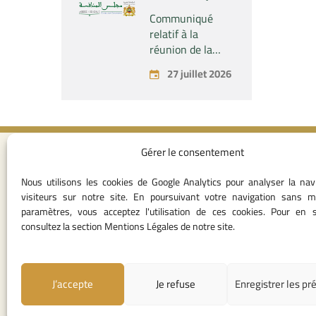
société « Fives
Communiqué
SAS » du
relatif à la
contrôle exclusif
réunion de la
de la société «
Commission
27 juillet 2026
Aries Industries
Permanente du
SAS »
Conseil de la
Concurrence –
tenue le lundi 27
juillet 2026
Gérer le consentement
Contact in
Nous utilisons les cookies de Google Analytics pour analyser la nav
05 37 75 28 1
visiteurs sur notre site. En poursuivant votre navigation sans m
05 37 75 61 62
paramètres, vous acceptez l'utilisation de ces cookies. Pour en s
53
consultez la section Mentions Légales de notre site.
contact@consei
Angle avenue A
Mohamed Al Yazi
J’accepte
Je refuse
Enregistrer les pr