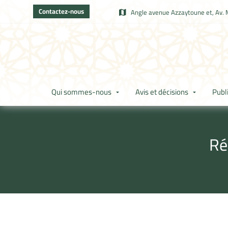
Contactez-nous
Angle avenue Azzaytoune et, Av. 
Qui sommes-nous
Avis et décisions
Publ
Ré