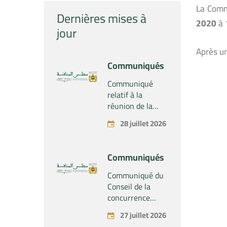
La Comm
Dernières mises à
2020
à 
jour
Après un
Communiqués
Communiqué
relatif à la
réunion de la
Section du
28 juillet 2026
Conseil de la
concurrence –
Tenue le mardi
Communiqués
28 juillet 2026
Communiqué du
Conseil de la
concurrence
relatif au projet
27 juillet 2026
de concentration