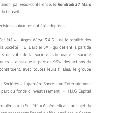
union, par visio-conférence,
le Vendredi 27 Mars
du Conseil.
écisions suivantes ont été adoptées :
a Société « Argos Wityu S.A.S » de la totalité des
 la Société « EJ Barbier SA » qui détient la part de
ts de vote de la Société actionnaire « Société
ques », ainsi que la part de 95% des actions du
nstituent, avec toutes leurs filiales, le groupe
 des Sociétés « Lagardère Sports and Entertainment
 part du fonds d’investissement » H.I.G Capital
formulée par la Société « Aspémedical » au sujet du
nce concernant l’appel d’offre lancé par le Centre