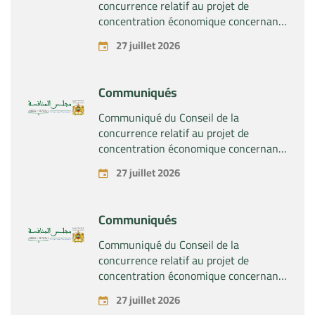
concurrence relatif au projet de
concentration économique concernant
la prise du contrôle exclusif par la
27 juillet 2026
société « Substipharm SAS » des actifs
et droits relatifs aux produits
pharmaceutiques « Rilutek » et «
Communiqués
Sabril » détenus par la société « Sanofi
SA »
Communiqué du Conseil de la
concurrence relatif au projet de
concentration économique concernant
la prise du contrôle exclusif par la
27 juillet 2026
société « Plastika Kritis SA » de la
société « Naturplas Industrial SARL »
Communiqués
Communiqué du Conseil de la
concurrence relatif au projet de
concentration économique concernant
la prise par la société « Fives SAS » du
27 juillet 2026
contrôle exclusif de la société « Aries