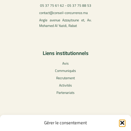
05 37 75 61 62 - 05 37 75 88 53
contact@conseil-concurrence.ma
Angle avenue Azzaytoune et, Av.
Mohamed Al Yazidi, Rabat
Liens institutionnels
Avis
Communiqués
Recrutement
Activités
Partenariats
Contenu légale
Gérer le consentement
Politique de confidentialité