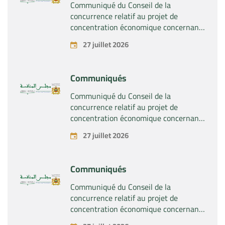
Communiqué du Conseil de la
concurrence relatif au projet de
concentration économique concernant
la prise du contrôle exclusif par la
27 juillet 2026
société « Substipharm SAS » des actifs
et droits relatifs aux produits
pharmaceutiques « Rilutek » et «
Communiqués
Sabril » détenus par la société « Sanofi
SA »
Communiqué du Conseil de la
concurrence relatif au projet de
concentration économique concernant
la prise du contrôle exclusif par la
27 juillet 2026
société « Plastika Kritis SA » de la
société « Naturplas Industrial SARL »
Communiqués
Communiqué du Conseil de la
concurrence relatif au projet de
concentration économique concernant
la prise par la société « Fives SAS » du