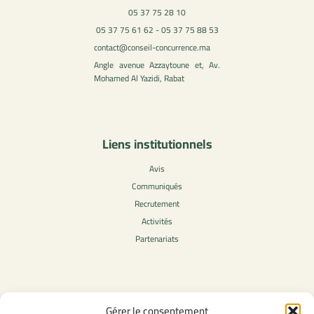
05 37 75 28 10
05 37 75 61 62 - 05 37 75 88 53
contact@conseil-concurrence.ma
Angle avenue Azzaytoune et, Av.
Mohamed Al Yazidi, Rabat
Liens institutionnels
Avis
Communiqués
Recrutement
Activités
Partenariats
Contenu légale
Gérer le consentement