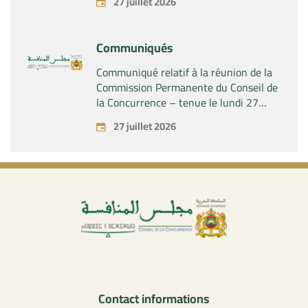
27 juillet 2026
contrôle exclusif de la société « Aries
Industries SAS »
Communiqués
Communiqué relatif à la réunion de la
Commission Permanente du Conseil de
la Concurrence – tenue le lundi 27
juillet 2026
27 juillet 2026
Contact informations