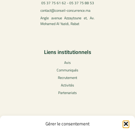
05 37 75 61 62 - 05 37 75 88 53
contact@conseil-concurrence.ma
Angle avenue Azzaytoune et, Av.
Mohamed Al Yazidi, Rabat
Liens institutionnels
Avis
Communiqués
Recrutement
Activités
Partenariats
Contenu légale
Gérer le consentement
Politique de confidentialité