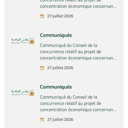
concentration économique concernant
la prise du contrôle exclusif par la
27 juillet 2026
société « Substipharm SAS » des actifs
et droits relatifs aux produits
pharmaceutiques « Rilutek » et «
Communiqués
Sabril » détenus par la société « Sanofi
SA »
Communiqué du Conseil de la
concurrence relatif au projet de
concentration économique concernant
la prise du contrôle exclusif par la
27 juillet 2026
société « Plastika Kritis SA » de la
société « Naturplas Industrial SARL »
Communiqués
Communiqué du Conseil de la
concurrence relatif au projet de
concentration économique concernant
la prise par la société « Fives SAS » du
27 juillet 2026
contrôle exclusif de la société « Aries